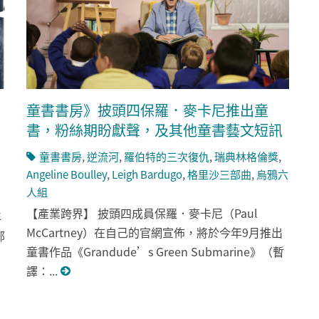
童書書房》披頭四保羅．麥卡尼推出童
書，粉絲期盼獻聲，及其他童書藝文短訊
童書書房
,
逆流河
,
羅伯特的三次復仇
,
瑞典林格倫獎
,
Angeline Boulley
,
Leigh Bardugo
,
格里沙三部曲
,
烏鴉六
人組
【產業跨界】 披頭四成員保羅．麥卡尼（Paul
年
McCartney）在自己的官網宣佈，將於今年9月推出
部
童書作品《Grandude’s Green Submarine》（暫
譯：...