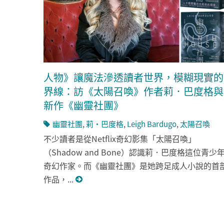
人物》讓魔法滲透讀者世界，模糊現實的
界線：訪《太陽召喚》作者莉．巴度格與
新作《幽靈社團》
幽靈社團
,
莉・巴度格
,
Leigh Bardugo
,
太陽召喚
不少讀者是從Netflix奇幻影集「太陽召喚」
（Shadow and Bone）認識莉．巴度格這位青少
奇幻作家。而《幽靈社團》是她跨足成人小說的首
作品，...