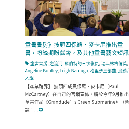
童書書房》披頭四保羅．麥卡尼推出童
書，粉絲期盼獻聲，及其他童書藝文短訊
童書書房
,
逆流河
,
羅伯特的三次復仇
,
瑞典林格倫獎
,
Angeline Boulley
,
Leigh Bardugo
,
格里沙三部曲
,
烏鴉
人組
【產業跨界】 披頭四成員保羅．麥卡尼（Paul
McCartney）在自己的官網宣佈，將於今年9月推出
童書作品《Grandude’s Green Submarine》（
譯：...