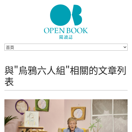
Skip to navigation
移至主內容
與"烏鴉六人組"相關的文章列
表