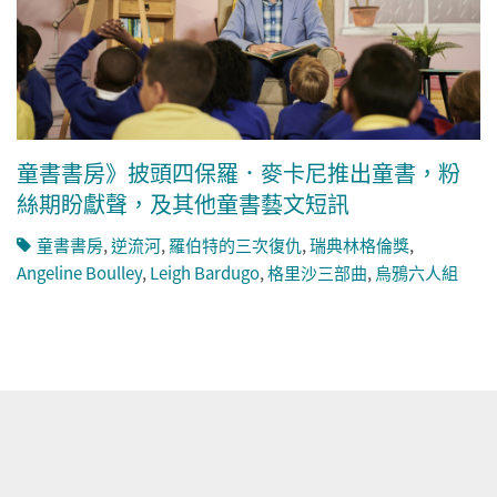
童書書房》披頭四保羅．麥卡尼推出童書，粉
絲期盼獻聲，及其他童書藝文短訊
童書書房
,
逆流河
,
羅伯特的三次復仇
,
瑞典林格倫獎
,
Angeline Boulley
,
Leigh Bardugo
,
格里沙三部曲
,
烏鴉六人組