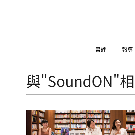
Skip to navigation
移至主內容
書評
報導
與"SoundON