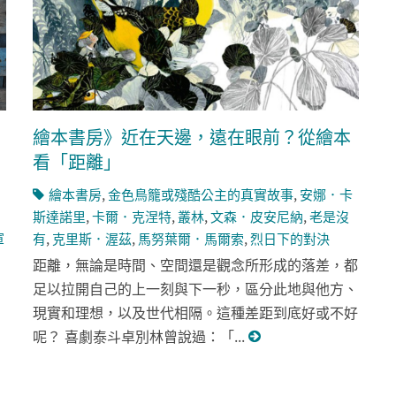
繪本書房》近在天邊，遠在眼前？從繪本
看「距離」
繪本書房
,
金色鳥籠或殘酷公主的真實故事
,
安娜．卡
斯達諾里
,
卡爾．克涅特
,
叢林
,
文森．皮安尼納
,
老是沒
軍
有
,
克里斯．渥茲
,
馬努葉爾．馬爾索
,
烈日下的對決
距離，無論是時間、空間還是觀念所形成的落差，都
足以拉開自己的上一刻與下一秒，區分此地與他方、
現實和理想，以及世代相隔。這種差距到底好或不好
呢？ 喜劇泰斗卓別林曾說過：「...