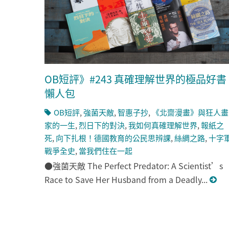
OB短評》#243 真確理解世界的極品好書
懶人包
OB短評
,
強菌天敵
,
智惠子抄
,
《北齋漫畫》與狂人畫
家的一生
,
烈日下的對決
,
我如何真確理解世界
,
報紙之
死
,
向下扎根！德國教育的公民思辨課
,
絲綢之路
,
十字
戰爭全史
,
當我們住在一起
●強菌天敵 The Perfect Predator: A Scientist’s
Race to Save Her Husband from a Deadly...