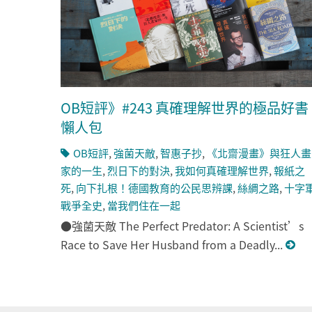
OB短評》#243 真確理解世界的極品好書
懶人包
OB短評
,
強菌天敵
,
智惠子抄
,
《北齋漫畫》與狂人畫
家的一生
,
烈日下的對決
,
我如何真確理解世界
,
報紙之
死
,
向下扎根！德國教育的公民思辨課
,
絲綢之路
,
十字
戰爭全史
,
當我們住在一起
●強菌天敵 The Perfect Predator: A Scientist’s
Race to Save Her Husband from a Deadly...