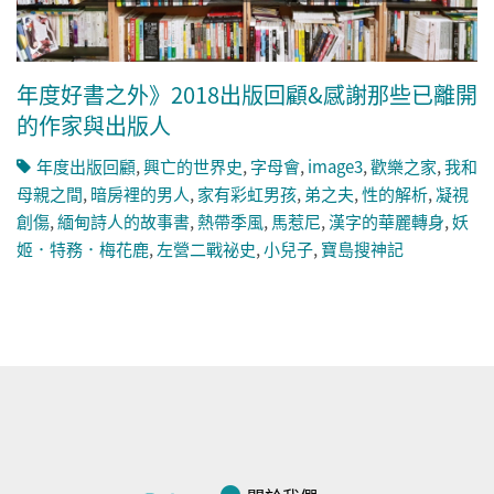
年度好書之外》2018出版回顧&感謝那些已離開
的作家與出版人
年度出版回顧
,
興亡的世界史
,
字母會
,
image3
,
歡樂之家
,
我和
母親之間
,
暗房裡的男人
,
家有彩虹男孩
,
弟之夫
,
性的解析
,
凝視
創傷
,
緬甸詩人的故事書
,
熱帶季風
,
馬惹尼
,
漢字的華麗轉身
,
妖
姬．特務．梅花鹿
,
左營二戰祕史
,
小兒子
,
寶島搜神記