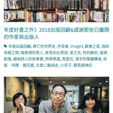
年度好書之外》2018出版回顧&感謝那些已離開
的作家與出版人
年度出版回顧
,
興亡的世界史
,
字母會
,
image3
,
歡樂之家
,
我和
母親之間
,
暗房裡的男人
,
家有彩虹男孩
,
弟之夫
,
性的解析
,
凝視
創傷
,
緬甸詩人的故事書
,
熱帶季風
,
馬惹尼
,
漢字的華麗轉身
,
妖
姬．特務．梅花鹿
,
左營二戰祕史
,
小兒子
,
寶島搜神記