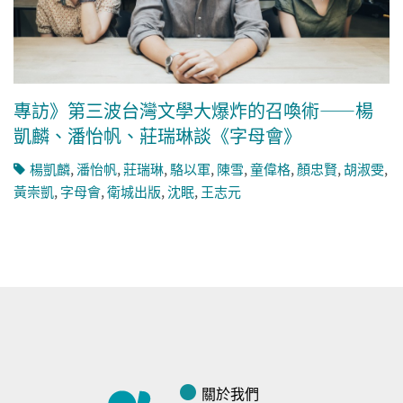
專訪》第三波台灣文學大爆炸的召喚術——楊
凱麟、潘怡帆、莊瑞琳談《字母會》
楊凱麟
,
潘怡帆
,
莊瑞琳
,
駱以軍
,
陳雪
,
童偉格
,
顏忠賢
,
胡淑雯
,
黃崇凱
,
字母會
,
衛城出版
,
沈眠
,
王志元
關於我們