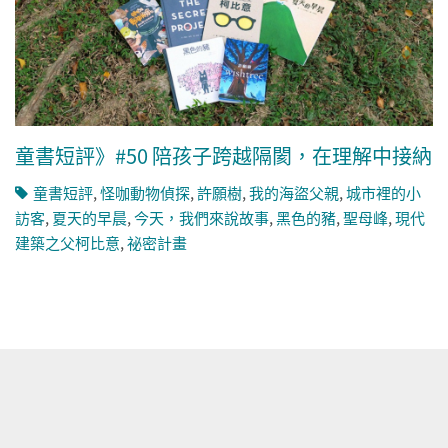
童書短評》#50 陪孩子跨越隔閡，在理解中接納
童書短評
,
怪咖動物偵探
,
許願樹
,
我的海盜父親
,
城市裡的小
訪客
,
夏天的早晨
,
今天，我們來說故事
,
黑色的豬
,
聖母峰
,
現代
建築之父柯比意
,
祕密計畫