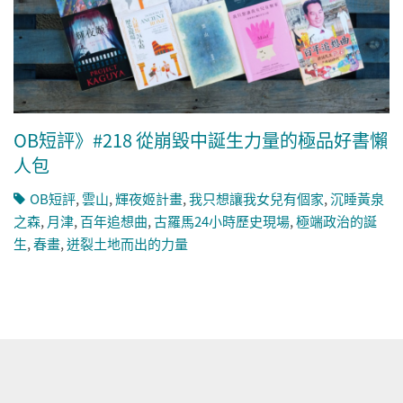
OB短評》#218 從崩毀中誕生力量的極品好書懶
人包
OB短評
,
雲山
,
輝夜姬計畫
,
我只想讓我女兒有個家
,
沉睡黃泉
之森
,
月津
,
百年追想曲
,
古羅馬24小時歷史現場
,
極端政治的誕
生
,
春畫
,
迸裂土地而出的力量