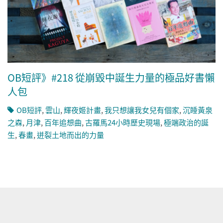
OB短評》#218 從崩毀中誕生力量的極品好書懶
人包
OB短評
,
雲山
,
輝夜姬計畫
,
我只想讓我女兒有個家
,
沉睡黃泉
之森
,
月津
,
百年追想曲
,
古羅馬24小時歷史現場
,
極端政治的誕
生
,
春畫
,
迸裂土地而出的力量