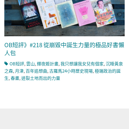
OB短評》#218 從崩毀中誕生力量的極品好書懶
人包
OB短評
,
雲山
,
輝夜姬計畫
,
我只想讓我女兒有個家
,
沉睡黃泉
之森
,
月津
,
百年追想曲
,
古羅馬24小時歷史現場
,
極端政治的誕
生
,
春畫
,
迸裂土地而出的力量