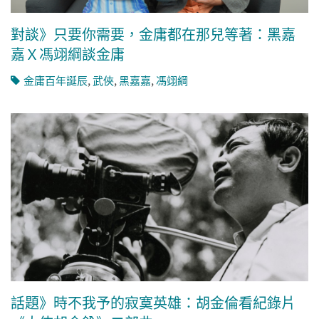
對談》只要你需要，金庸都在那兒等著：黑嘉
嘉Ｘ馮翊綱談金庸
金庸百年誕辰
,
武俠
,
黑嘉嘉
,
馮翊綱
話題》時不我予的寂寞英雄：胡金倫看紀錄片