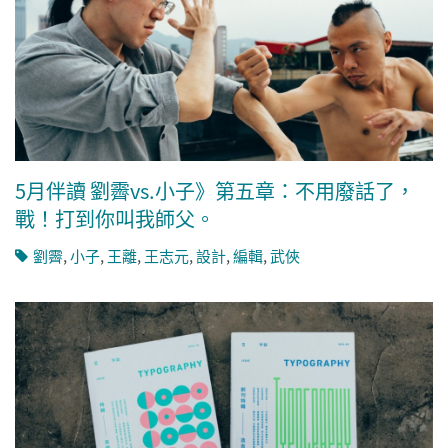
5月伴讀 劉霽vs.小子》第五章：不用廢話了，
戰！打到你叫我師父。
劉霽
,
小子
,
王離
,
王志元
,
設計
,
編輯
,
武俠