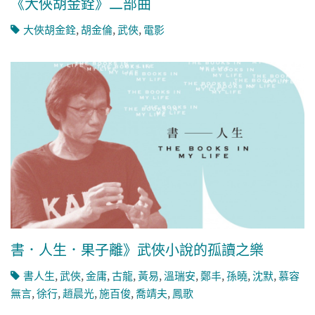
《大俠胡金銓》二部曲
大俠胡金銓
,
胡金倫
,
武俠
,
電影
書．人生．果子離》武俠小說的孤讀之樂
書人生
,
武俠
,
金庸
,
古龍
,
黃易
,
溫瑞安
,
鄭丰
,
孫曉
,
沈默
,
慕容
無言
,
徐行
,
趙晨光
,
施百俊
,
喬靖夫
,
鳳歌