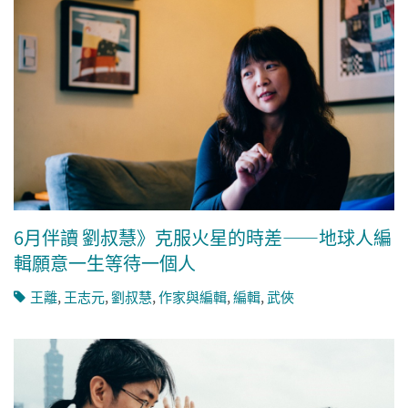
6月伴讀 劉叔慧》克服火星的時差——地球人編
輯願意一生等待一個人
王離
,
王志元
,
劉叔慧
,
作家與編輯
,
編輯
,
武俠