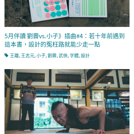
5月伴讀 劉霽vs.小子》插曲#4：若十年前遇到
這本書，設計的冤枉路就能少走一點
王離
,
王志元
,
小子
,
劉霽
,
武俠
,
字體
,
設計