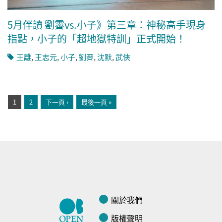
5月伴讀 劉霽vs.小子》第三章：神秘高手現身
指點，小子的「超地獄特訓」正式開始！
王離
,
王志元
,
小子
,
劉霽
,
沈默
,
武俠
頁面
1
2
下一頁 ›
最後一頁 »
關於我們
版權聲明