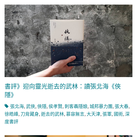
書評》迎向靈光逝去的武林：讀張北海《俠
隱》
張北海
,
武俠
,
俠隱
,
侯孝賢
,
刺客聶隱娘
,
城邦暴力團
,
張大春
,
徐皓峰
,
刀背藏身
,
逝去的武林
,
慕容無言
,
大天津
,
張軍
,
國術
,
深
度書評