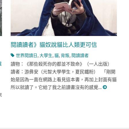
閱讀讀者》貓奴說貓比人類更可信
世界閱讀日
,
大學生
,
貓
,
背叛
,
閱讀讀者
讀物：《那些殺死你的都並不致命》（一人出版）
盧
讀者：游彝安（元智大學學生，夏民鐵粉） 「剛開
始是因為一直在網路上看見這本書，再加上封面有貓
所以就讀了。它給了我之前讀書沒有的感覺...
來