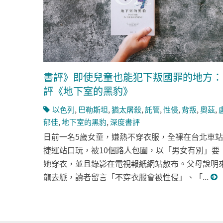
書評》即使兒童也能犯下叛國罪的地方：
評《地下室的黑豹》
以色列
,
巴勒斯坦
,
猶太屠殺
,
託管
,
性侵
,
背叛
,
奧茲
,
郁佳
,
地下室的黑豹
,
深度書評
日前一名5歲女童，嫌熱不穿衣服，全裸在台北車站
捷運站口玩，被10個路人包圍，以「男女有別」要
她穿衣，並且錄影在電視報紙網站散布。父母說明
龍去脈，讀者留言「不穿衣服會被性侵」、「...