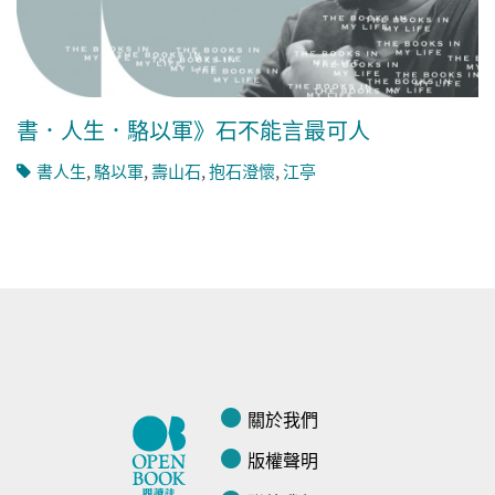
書．人生．駱以軍》石不能言最可人
書人生
,
駱以軍
,
壽山石
,
抱石澄懷
,
江亭
關於我們
版權聲明