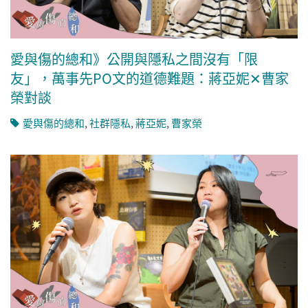
愛與傷的總和》公開與隱私之間沒有「限
友」，萬事先PO文的道德難題：蔣亞妮✕曹家
榮對談
愛與傷的總和
,
社群隱私
,
蔣亞妮
,
曹家榮