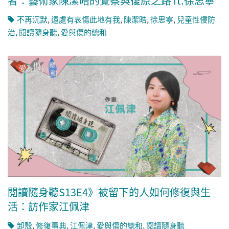
者：藝術家陳潔晧的覺察與復原之路 ft.徐思寧
不再沉默
,
遠處有哀傷此地有我
,
陳潔晧
,
徐思寧
,
兒童性侵防
治
,
閱讀隨身聽
,
愛與傷的總和
閱讀隨身聽S13E4》被留下的人如何修復與生
活：訪作家江佩津
卸殼
,
修復事典
,
江佩津
,
愛與傷的總和
,
閱讀隨身聽