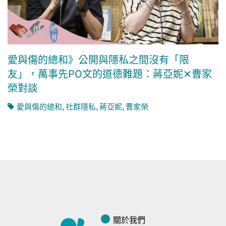
愛與傷的總和》公開與隱私之間沒有「限
友」，萬事先PO文的道德難題：蔣亞妮✕曹家
榮對談
愛與傷的總和
,
社群隱私
,
蔣亞妮
,
曹家榮
關於我們