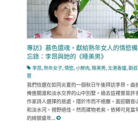
專訪》慕色還魂，獻給熟年女人的情慾備
忘錄：李昂與她的《睡美男》
李昂
,
熟年女子
,
情慾
,
小鮮肉
,
睡美男
,
北港香爐
,
劉叔
慧
我們恰選在如同炎夏的一個秋日午後拜訪李昂，曲
掩進關渡和淡水交界的山中別墅。過去這裡曾是許
作家詩人選擇的居處，隱於市而不絕塵，面迎觀音
和淡水河，視野絕佳。然而建物老矣，依稀可見當
的綺貌盛年...