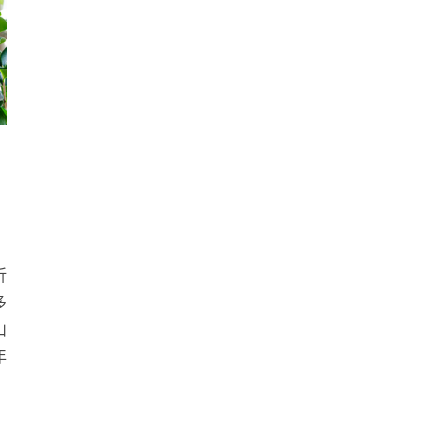
折
多
山
年