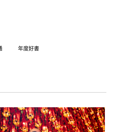
通
年度好書