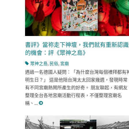
書評》當祢走下神壇，我們就有重新認識
的機會：評《眾神之島》
眾神之島
,
民俗
,
宮廟
遇過一名德國人疑問：「為什麼台灣每個禮拜都有
明生日？」 這是他陪台灣太太回家幾週，發現時常
有不同宮廟熱鬧所產生的好奇。 朋友聊起，有網友
整理全台各地宮廟活動行程表，不僅整理宮廟名
稱、...