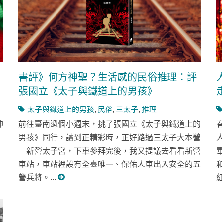
書評》何方神聖？生活感的民俗推理：評
張國立《太子與鐵道上的男孩》
太子與鐵道上的男孩
,
民俗
,
三太子
,
推理
神
前往臺南過個小週末，挑了張國立《太子與鐵道上的
男孩》同行，讀到正精彩時，正好路過三太子大本營
─新營太子宮，下車參拜完後，我又提議去看看新營
車站，車站裡設有全臺唯一、保佑人車出入安全的五
營兵將。...