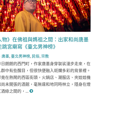
人物》在佛祖與媽祖之間：出家和尚唐墨
走跳宮廟寫《臺北男神榜》
唐墨
,
臺北男神榜
,
民俗
,
宗教
春日朗朗的西門町，作家唐墨身穿袈裟漫步走來，在
人群中有些醒目，但很快便融入斑斕多彩的背景裡。
畢竟在熱鬧的西區街頭，火鍋店、潮服店、夾娃娃機
和尚未開張的酒館，毫無違和地同時林立，隱身在燈
紅酒綠之間的，...