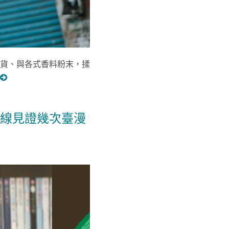
貨、與各式香料粉末，揉
線見證幾次臺漫