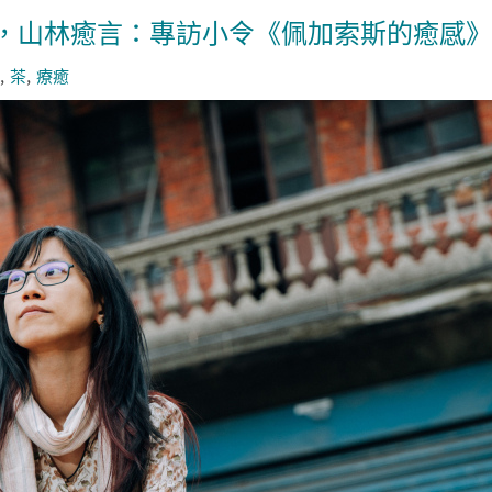
，山林癒言：專訪小令《佩加索斯的癒感》
茶
療癒