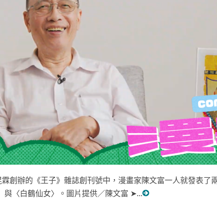
蔡焜霖創辦的《王子》雜誌創刊號中，漫畫家陳文富一人就發表了
與〈白鶴仙女〉。圖片提供／陳文富 ➤...