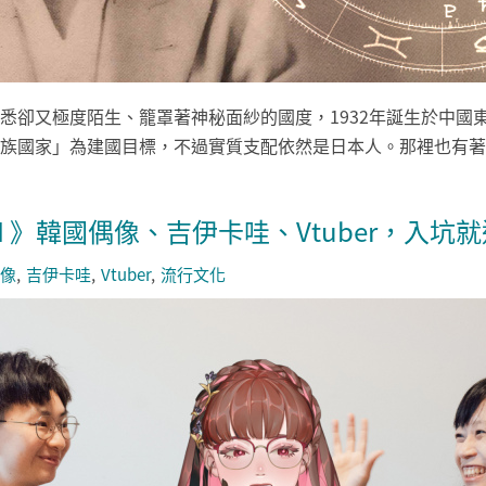
悉卻又極度陌生、籠罩著神秘面紗的國度，1932年誕生於中國
族國家」為建國目標，不過實質支配依然是日本人。那裡也有著許
I 》韓國偶像、吉伊卡哇、Vtuber，入坑
像
吉伊卡哇
Vtuber
流行文化