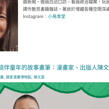
選新聞，做過白恐口訪，看過政治檔案，玩過
譯作散見書籍雜誌。著迷於埋藏各種空間深
Instagram：
小鳥食堂
陪伴童年的故事畫筆：漫畫家、出版人陳文
畫
國家漫畫博物館
陳文富