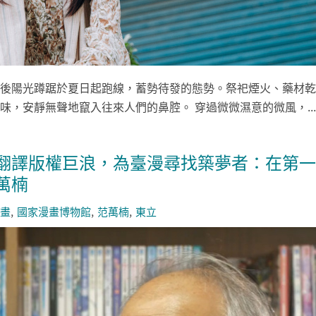
後陽光蹲踞於夏日起跑線，蓄勢待發的態勢。祭祀煙火、藥材乾
味，安靜無聲地竄入往來人們的鼻腔。 穿過微微濕意的微風，...
翻譯版權巨浪，為臺漫尋找築夢者：在第一
萬楠
畫
國家漫畫博物館
范萬楠
東立