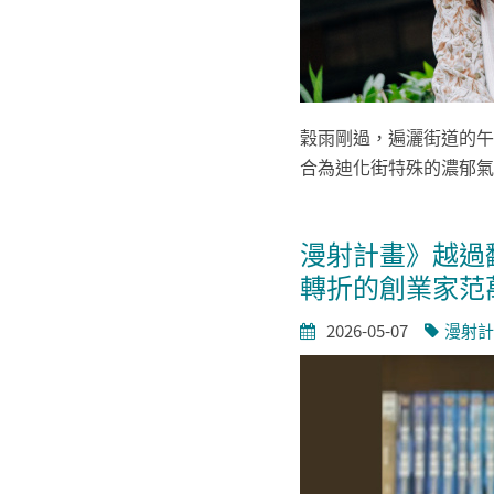
穀雨剛過，遍灑街道的午
合為迪化街特殊的濃郁氣
漫射計畫》越過
轉折的創業家范
2026-05-07
漫射計