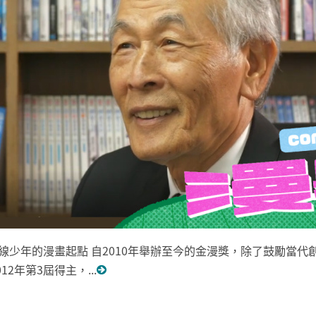
2532] ➤描線少年的漫畫起點 自2010年舉辦至今的金漫獎，除了鼓
2年第3屆得主，...