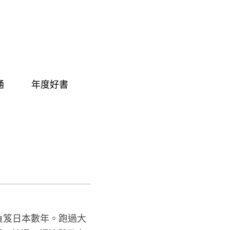
通
年度好書
負笈日本數年。跑過大