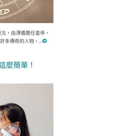
東北，由溥儀擔任皇帝，
多傳奇的人物，...
就這麼簡單！