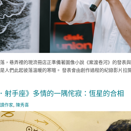
落，巷弄裡的現流冊店正準備著圖像小說《案渡卷河》的發表與
是人們此起彼落溫暖的寒暄。 發表會由創作過程的紀錄影片拉開序
．射手座》多情的一隅侘寂：恆星的合相
讀作家
陳秀喜