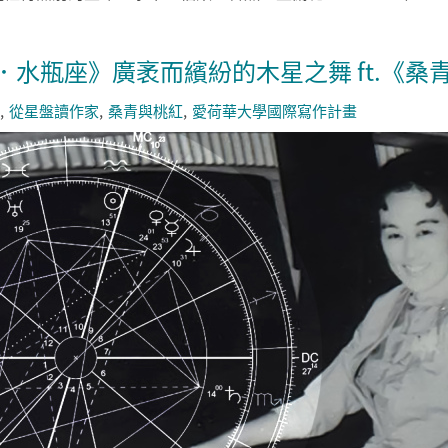
水瓶座》廣袤而繽紛的木星之舞 ft.《桑
從星盤讀作家
桑青與桃紅
愛荷華大學國際寫作計畫