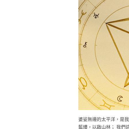
婆娑無邊的太平洋，是我
藍縷，以啟山林； 我們這