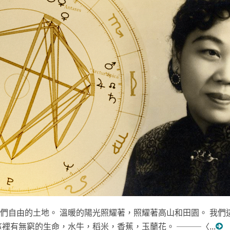
們自由的土地。 溫暖的陽光照耀著，照耀著高山和田園。 我們
裡有無窮的生命，水牛，稻米，香蕉，玉蘭花。 ───〈...