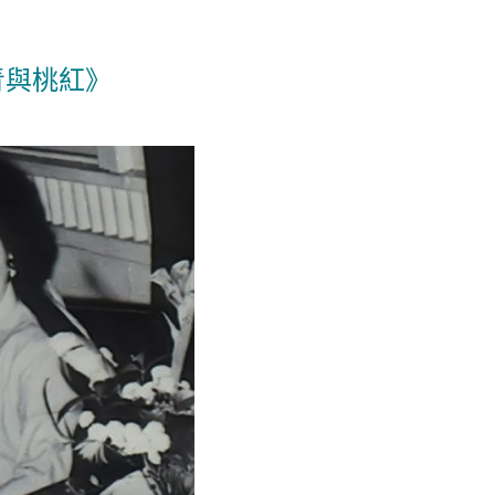
青與桃紅》