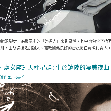
府的撤退腳步，為數眾多的「外省人」來到臺灣，其中也包含了帶
1月，由胡適掛名創辦人、黨政關係良好的雷震擔任實際負責人，標
．處女座》天秤星群 : 生於罅隙的淒美夜曲
讀作家
呂赫若