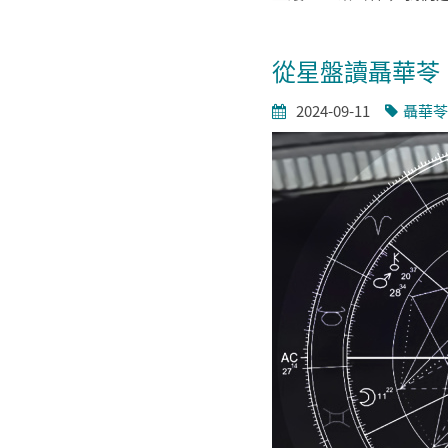
從星盤讀聶華苓．
2024-09-11
聶華苓