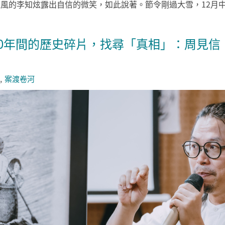
克風的李知炫露出自信的微笑，如此說著。節令剛過大雪，12月中旬
00年間的歷史碎片，找尋「真相」：周見信
案渡卷河