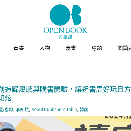
童書
人物
漫畫
專題
閱讀
創造歸屬感與購書體驗，讓逛書展好玩且方便 
知炫
版聯盟
李知炫
Seoul Publishers Table
韓國