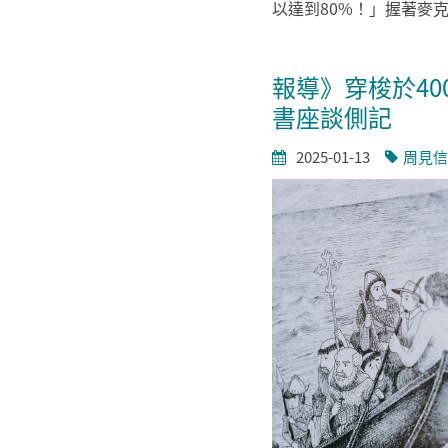
以達到80%！」握著麥
報導》穿梭於4
書座談側記
2025-01-13
周見信