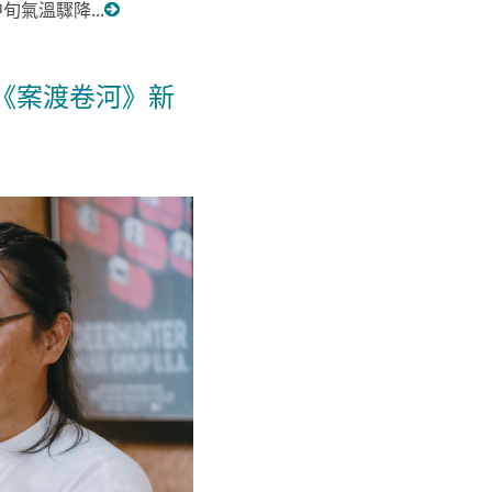
氣溫驟降...
《案渡卷河》新