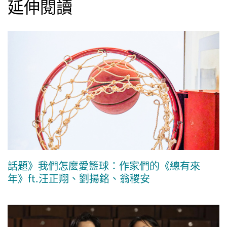
延伸閱讀
話題》我們怎麼愛籃球：作家們的《總有來
年》ft.汪正翔、劉揚銘、翁稷安