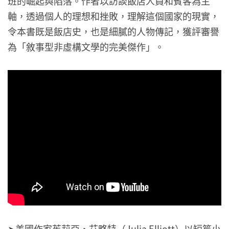
班的崛起與陷落。作者以訪談飯店人員和賓客為主
軸，透過個人的理想和挫敗，理解這個國家的現實，
令本書既是飯店史，也是細膩的人物傳記，獲評審譽
為「敘事型非虛構文學的完美傑作」。
➤美國作家茱莉亞・艾略特（Julia Elliott）以短篇小