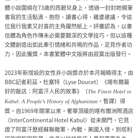
體小說圍繞在73歲的西碧兒身上，透過一封封她親筆
書寫的生活點滴、抱怨、讀書心得、雞婆建議，令這
位我行我素又討喜的主角躍然紙上。評審認為，以書
信體為角色作傳未必需要艱深的文學技巧，但以這種
文體創造出如此牽引情緒和共鳴的作品，足見作者功
力，因此獲獎。本書繁體中文版將由寂寞出版發行。
2023年新增設的女性非小說獎亦於本月揭曉得主，由
BBC記者莉茲・杜塞特（Lyse Doucet）《喀布爾最
好的飯店：阿富汗人民的故事》（
The Finest Hotel in
，暫譯）得
Kabul: A People’s History of Afghanistan
獎。自1969年開業以來，奢華頂級的喀布爾洲際酒店
（InterContinental Hotel Kabul）從未關門，它見
證了阿富汗歷經蘇聯撤軍、內戰、美國入侵，到塔利