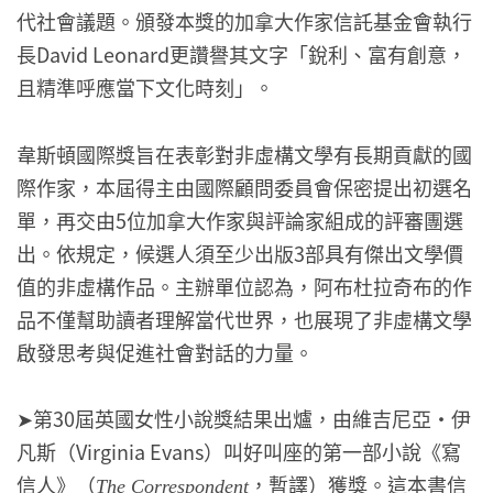
代社會議題。頒發本獎的加拿大作家信託基金會執行
長David Leonard更讚譽其文字「銳利、富有創意，
且精準呼應當下文化時刻」。
韋斯頓國際獎旨在表彰對非虛構文學有長期貢獻的國
際作家，本屆得主由國際顧問委員會保密提出初選名
單，再交由5位加拿大作家與評論家組成的評審團選
出。依規定，候選人須至少出版3部具有傑出文學價
值的非虛構作品。主辦單位認為，阿布杜拉奇布的作
品不僅幫助讀者理解當代世界，也展現了非虛構文學
啟發思考與促進社會對話的力量。
➤第30屆英國女性小說獎結果出爐，由維吉尼亞・伊
凡斯（Virginia Evans）叫好叫座的第一部小說《寫
信人》（
，暫譯）獲獎。這本書信
The Correspondent