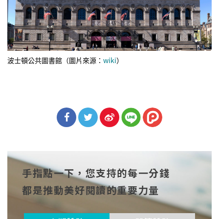
波士頓公共圖書館（圖片來源：
wiki
）
分享
分享
分享
到Fa
到T
到微
手指點一下，您支持的每一分錢
cebo
witt
博
都是推動美好閱讀的重要力量
ok
er