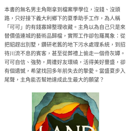
本書的無名男主角剛拿到檔案學學位，沒錢、沒頭
路，只好接下義大利鄉下的夏季助手工作，為人稱
「可可」的有錢寡婦整理收藏。主角以為自己只是來
替價值連城的藝術品歸檔，實際工作卻包羅萬象：從
把貂趕出別墅，鑽研老舊的地下污水處理系統，到招
待川流不息的賓客，甚至從葬禮上偷走一個骨灰罈。
可可自信、強勢，周遭好友環繞，活得美好豐盛，卻
有個遺憾，希望找回多年前失去的摯愛。當盛夏步入
尾聲，主角能否幫她達成此生最大的願望？