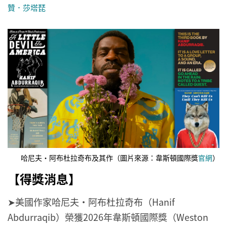
贊．莎塔琵
哈尼夫・阿布杜拉奇布及其作（圖片來源：韋斯頓國際獎
官網
）
【得獎消息】
➤美國作家哈尼夫・阿布杜拉奇布（Hanif
Abdurraqib）榮獲2026年韋斯頓國際獎（Weston