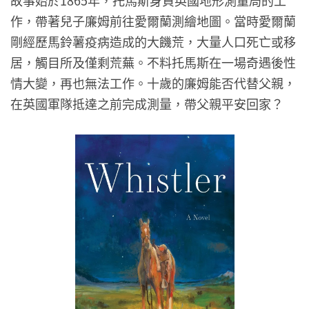
作，帶著兒子廉姆前往愛爾蘭測繪地圖。當時愛爾蘭
剛經歷馬鈴薯疫病造成的大饑荒，大量人口死亡或移
居，觸目所及僅剩荒蕪。不料托馬斯在一場奇遇後性
情大變，再也無法工作。十歲的廉姆能否代替父親，
在英國軍隊抵達之前完成測量，帶父親平安回家？