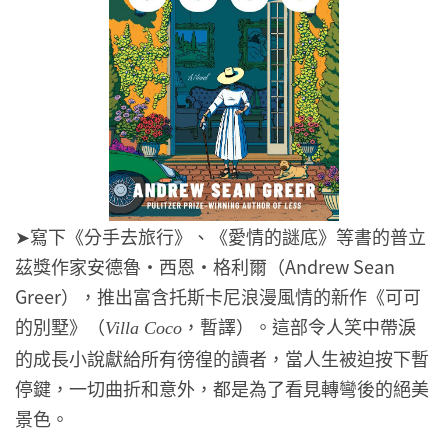
➤寫下《分手去旅行》、《愛情的謎底》等書的普立
茲獎作家安德魯・西恩・格利爾（Andrew Sean
Greer），推出富含托斯卡尼浪漫風情的新作《可可
的別墅》（
，暫譯）。這部令人笑中帶淚
Villa Coco
的成長小說獻給所有徬徨的讀者，當人生被迫按下暫
停鍵，一切曲折和意外，都是為了看見轉彎後的絕美
景色。