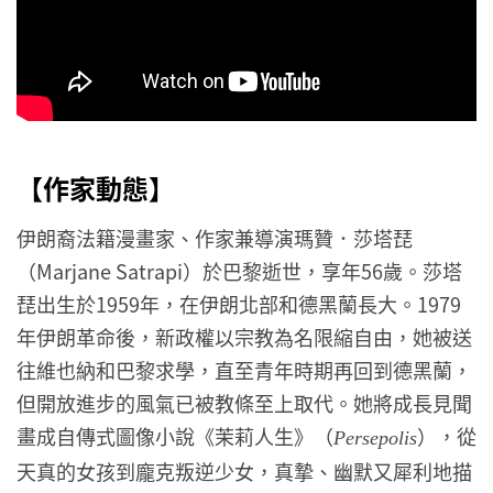
【作家動態】
伊朗裔法籍漫畫家、作家兼導演瑪贊．莎塔琵
（Marjane Satrapi）於巴黎逝世，享年56歲。莎塔
琵出生於1959年，在伊朗北部和德黑蘭長大。1979
年伊朗革命後，新政權以宗教為名限縮自由，她被送
往維也納和巴黎求學，直至青年時期再回到德黑蘭，
但開放進步的風氣已被教條至上取代。她將成長見聞
畫成自傳式圖像小說《茉莉人生》（
），從
Persepolis
天真的女孩到龐克叛逆少女，真摯、幽默又犀利地描