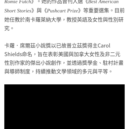
》。她的作品曾刊入選《
Romie Futch
Best American
》與《
》等重要選集。目前
Short Stories
Pushcart Prize
她任教於南卡羅萊納大學，教授英語及女性與性別研
究。
卡蘿．席爾茲小說獎以已故普立茲獎得主Carol
Shields命名，旨在表彰美國與加拿大女性及非二元
性別作家的傑出小說創作，並透過獎學金、駐村計畫
與導師制度，持續推動文學領域的多元與平等。