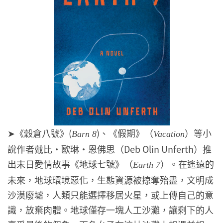
➤《穀倉八號》(
)、《假期》（
）等小
Barn 8
Vacation
說作者戴比・歐琳・恩佛思（Deb Olin Unferth）推
出末日愛情故事《地球七號》（
）。在遙遠的
Earth 7
未來，地球環境惡化，生態資源被掠奪殆盡，文明成
沙漠廢墟，人類只能選擇移居火星，或上傳自己的意
識，放棄肉體。地球僅存一塊人工沙灘，讓剩下的人