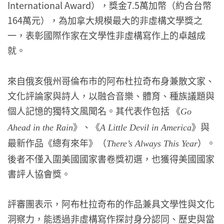
International Award），獎金7.5萬加幣（約合台幣
164萬元），為加拿大規模最大的非虛構文學獎之
一，表彰國際作家在文學性非虛構寫作上的卓越成
就。
來自俄亥俄州哥倫布市的阿布杜拉奇布身兼散文家、
文化評論家與詩人，以融合音樂、體育、種族議題與
個人記憶的獨特文風聞名。其代表作包括 《
Go
》、《
》與
Ahead in the Rain
A Little Devil in America
最新作品《總有來年》（
）。
There’s Always This Year
後者不僅入圍美國國家書卷獎初選，也獲得美國國家
書評人協會獎。
評審團表示，阿布杜拉奇布的作品兼具文學性與文化
洞察力，能透過非虛構寫作探討身分認同、歷史與當