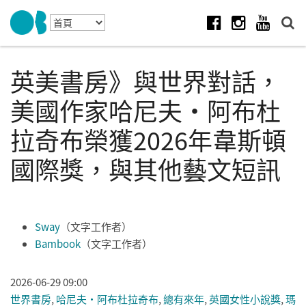
Skip to navigation
移至主內容
Facebook
Instagram
Youtube
英美書房》與世界對話，
美國作家哈尼夫・阿布杜
拉奇布榮獲2026年韋斯頓
國際獎，與其他藝文短訊
Sway
（文字工作者）
Bambook
（文字工作者）
2026-06-29 09:00
世界書房
,
哈尼夫・阿布杜拉奇布
,
總有來年
,
英國女性小說獎
,
瑪