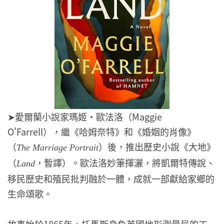
➤愛爾蘭小說家瑪姬・歐法洛（Maggie
O'Farrell），繼《哈姆奈特》和《婚姻的肖像》
（
）後，推出歷史小說《大地》
The Marriage Portrait
（
，暫譯）。歐法洛妙筆揮灑，將凱爾特傳說、
Land
移民歷史和殖民批判融於一體，成就一部獻給家鄉的
生命頌歌。
故事始於1865年，托馬斯身負英國地形測量局的工