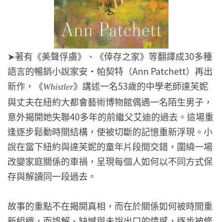
➤著有《美聲俘虜》、《倖存之家》等翻譯成30多種
語言的暢銷小說家安・帕契特（Ann Patchett）再出
新作，《
》講述一名53歲的中學老師達芙妮
Whistler
與丈夫在紐約大都會藝術博物館偶遇一名陌生男子，
意外揭開她失聯40多年的前繼父艾迪的過去。這場重
逢逐步鬆動時間結構，使被切斷的記憶重新浮現。小
說在當下紐約與達芙妮的童年片段間交錯，圍繞一場
改變家庭關係的車禍，呈現每個人如何以不同方式保
存與解讀同一段過去。
故事的重點不在揭開真相，而在於關係如何被時間重
新組織，而誤解、缺憾與未說出口的情感，逐步被修