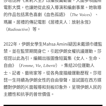
莎塔琵將《茉莉人生》改編長篇動畫，入圍多項國際
電影大獎，也讓她從此投入導演和編劇事業。她執導
的作品包括黑色喜劇《血色孤語》（
）、
The Voices
瑪麗・居禮的傳記電影《居禮夫人：放射永恆》
（
）等。
Radioactive
2022年，伊朗女學生Mahsa Amini疑因未戴頭巾遭監
禁，並在監禁期間身亡，引起伊朗女權抗議運動。莎
塔琵以此為引，編輯出版圖像短篇集《女人、生命、
自由》（
），集結20位運動人
Femme, Vie, Liberté
士、記者、藝術家等，從各角度描繪運動歷程。莎塔
琵一生持續為伊朗女性的自由發聲，並試圖在西方媒
體對伊朗的片面報導和刻板印象外，呈現伊朗人民的
主體性和抗爭的普世價值。