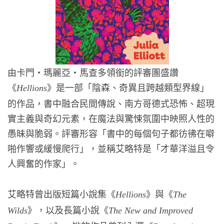
由卡門・瑪麗亞・馬查多領銜的評審團盛讚
《
》是一部「陰森、奇異且跨越類型界線」
Hellions
的作品，書中融合民間傳說、南方哥德式恐怖、超現
實主義與奇幻元素，在魔法與驚悚氛圍中映照人性的
愚昧與脆弱。評審形容「書中的每個句子都彷彿在噼
啪作響或緩慢爬行」，並稱艾略特是「才華洋溢且令
人興奮的作家」。
艾略特曾出版短篇小說集《
》與《
Hellions
The
》，以及長篇小說《
Wilds
The New and Improved