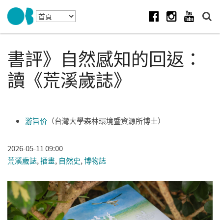
Skip to navigation
移至主內容
Facebook
Instagram
Youtube
書評》自然感知的回返：
讀《荒溪歲誌》
游旨价
（台灣大學森林環境暨資源所博士）
2026-05-11 09:00
荒溪歲誌
,
插畫
,
自然史
,
博物誌