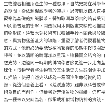
生物繪者相遇所產生的一種魔法。自然史誌在科學革
命期間，從依賴權威學者的轉述，過渡到以個人直接
觀察為基礎的知識體系。譬如歐洲草藥書的繪者受到
印刷術普及的衝擊，開始採用木刻版畫來精確地描繪
植物形態。這種木刻技術可以彌補手抄本圖像過於隨
意、與實物落差甚大的缺陷，重塑了繪者們觀看植物
的方式，他們必須要能從植物繁複的形態中擇取關鍵
特徵，並以清晰的輪廓加以呈現。這種圖文結合的自
然史誌，透過同一時期的博物學冒險更進一步走向全
球化。博物學者將生物置於其生活史與生態關係中加
以描繪，使得自然史誌成為一種關注生命衍變的紀
錄。從這個意義上看，《荒溪歲誌》雖非以科普或學
術為目的而創作，但繪者對荒溪景物的描繪，仍可視
為一種未以史誌為名，卻承載相似博物精神的實踐。