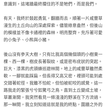
意識到，這堵牆最終攔住的不是牠們，而是我們。
有天，我終於鼓起勇氣，翻牆而去，順著一片咸豐草
漫生的土丘向山的深處探索。儘管綠意盎然，但後山
的模樣並不像卡通裡的森林，明亮整齊，充斥著可愛
的小兔子、小熊與小豬。
後山沒有參天大樹，只有比我高個幾個頭的小樹東一
棵、西一棵，樹皮長著裂紋，或是密布疣狀的突起。
巨大、漆黑的虎頭蜂巡遊林間。地上的咸豐草雖然柔
軟，一腳就能踩扁，但長得又高又密，裡頭可能到處
交錯著蛇徑。我雖不怕蛇，但怕被蛇咬的感覺，這一
路我走的緊張兮兮如驚弓之鳥。直到土丘變成土坡，
草叢漸開，我突然看見一條淺淺的野溪在下方流過。
那一瞬間，我立刻知道這就是我的終點，圍牆之外的