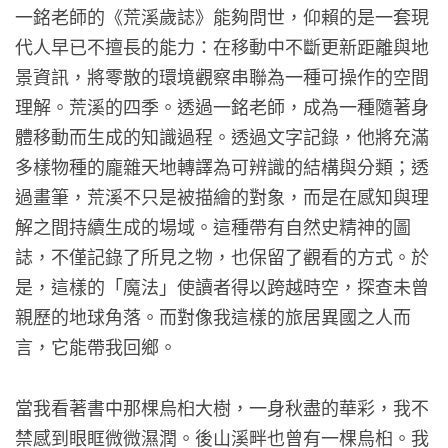
一銘老師的《荒溪歲誌》能夠問世，仰賴的是一套現
代人早已不擅長的能力：在移動中不斷更新距離與地
景資訊，將零散的環境觀察串聯為一種可操作的空間
理解。荒溪的四季。透過一銘老師，成為一種隨著身
體移動而生成的知識過程。透過文字記錄，他將充滿
多樣物種的龐雜天地轉譯為可辨識的結構與分類；透
過畫筆，荒溪不只是被描繪的對象，而是在感知與理
解之間持續生成的場域。這種帶有自然史精神的圖
誌，不僅記錄了所見之物，也保留了觀看的方式。於
是，這樣的「魔法」使讀者得以跨越時空，探查未曾
親歷的地球角落。而對像我這樣的旅居異國之人而
言，它能帶我回鄉。
當我看著書中那棵烏桕大樹，一身秋盡的華彩，我不
禁感到眼眶微微濕潤。後山溪畔也曾有一棵烏桕。我