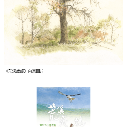
《荒溪歲誌》內頁圖片