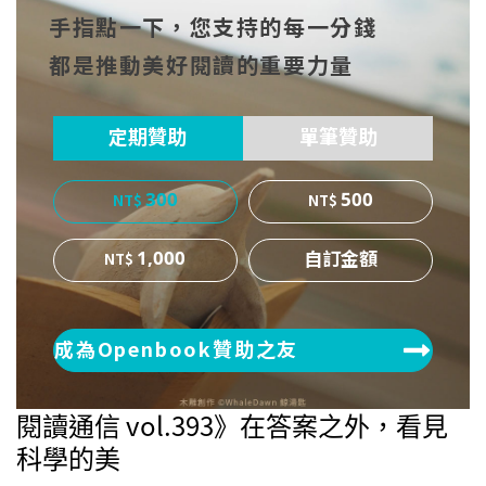
手指點一下，您支持的每一分錢
cebo
witt
博
都是推動美好閱讀的重要力量
ok
er
定期贊助
單筆贊助
300
500
1,000
成為Openbook贊助之友
閱讀通信 vol.393》在答案之外，看見
科學的美