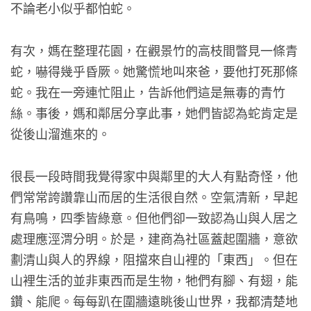
不論老小似乎都怕蛇。
有次，媽在整理花園，在觀景竹的高枝間瞥見一條青
蛇，嚇得幾乎昏厥。她驚慌地叫來爸，要他打死那條
蛇。我在一旁連忙阻止，告訴他們這是無毒的青竹
絲。事後，媽和鄰居分享此事，她們皆認為蛇肯定是
從後山溜進來的。
很長一段時間我覺得家中與鄰里的大人有點奇怪，他
們常常誇讚靠山而居的生活很自然。空氣清新，早起
有鳥鳴，四季皆綠意。但他們卻一致認為山與人居之
處理應涇渭分明。於是，建商為社區蓋起圍牆，意欲
劃清山與人的界線，阻擋來自山裡的「東西」。但在
山裡生活的並非東西而是生物，牠們有腳、有翅，能
鑽、能爬。每每趴在圍牆遠眺後山世界，我都清楚地