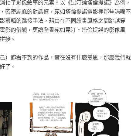
消化了影像敘事的元素。以《昆汀論塔倫提諾》為例，
，密密麻麻的對話框，宛如塔倫提諾電影裡那些喋喋不
影剪輯的跳接手法，藉由在不同繪畫風格之間跳越穿
電影的借鏡，更讓全晝宛如昆汀・塔倫提諾的影像風
拼接。
己）都看不到的作品，實在沒有什麼意思，那麼我們就
好了。