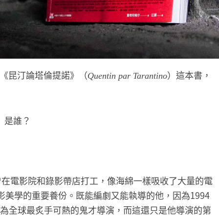
《昆汀論塔倫提諾》（
）這本書，
Quentin par Tarantino
o）是誰？
前曾在電影院和錄影帶店打工，像海綿一樣吸收了大量的電
美學的重要養份。既能編劇又能執導的他，因為1994
為全球最炙手可熱的鬼才導演，而這還只是他導演的第