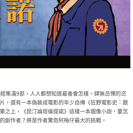
已經集滿9部，人人都想知道最後會怎樣。肆無忌憚的恣
片，還有一本偽裝成電影的年少自傳《狂野電影史：跟
果之上，《昆汀論塔倫提諾》這樣一本圖像小說，要怎
的創作者？將是作者驚奇阿梅仔最大的挑戰。