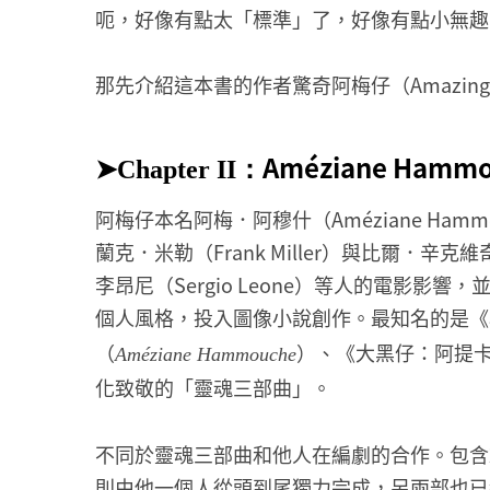
呃，好像有點太「標準」了，好像有點小無趣
那先介紹這本書的作者驚奇阿梅仔（Amazing A
➤
Améziane Hamm
Chapter II：
阿梅仔本名阿梅．阿穆什（Améziane Ha
蘭克．米勒（Frank Miller）與比爾．辛克維奇
李昂尼（Sergio Leone）等人的電影
個人風格，投入圖像小說創作。最知名的是《
（
）、《大黑仔：阿提
Améziane Hammouche
化致敬的「靈魂三部曲」。
不同於靈魂三部曲和他人在編劇的合作。包含
則由他一個人從頭到尾獨力完成，另兩部也已