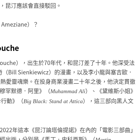
，昆汀應該會直接駁回。
meziane）？
ouche
mmouche），出生於70年代，和昆汀差了十年。他深受法
（Bill Sienkiewicz）的漫畫，以及李小龍與塞吉歐．
影響，並熱愛靈魂樂。在投身商業漫畫二十年之後，他決定貫徹
穆罕默德．阿里》（
）、《黛維斯小姐》
Muhammad Ali
卡行動》（
），這三部向黑人文
Big Black: Stand at Attica
2022年這本《昆汀論塔倫提諾》在內的「電影三部曲」
經出版，分別是《馬丁．史科西斯》（
Martin