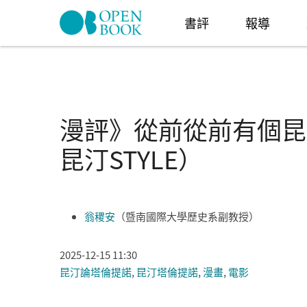
Skip to navigation
移至主內容
書評
報導
漫評》從前從前有個昆
昆汀STYLE）
翁稷安
（暨南國際大學歷史系副教授）
2025-12-15 11:30
昆汀論塔倫提諾
,
昆汀塔倫提諾
,
漫畫
,
電影