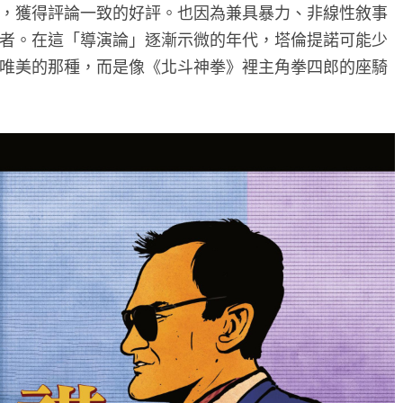
，獲得評論一致的好評。也因為兼具暴力、非線性敘事
者。在這「導演論」逐漸示微的年代，塔倫提諾可能少
唯美的那種，而是像《北斗神拳》裡主角拳四郎的座騎