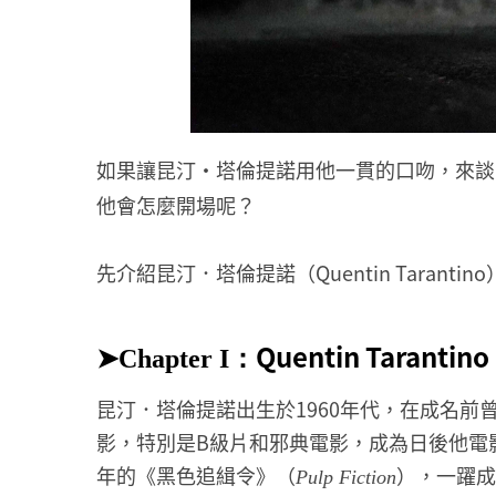
如果讓昆汀・塔倫提諾用他一貫的口吻，來談
他會怎麼開場呢？
先介紹昆汀．塔倫提諾（Quentin Tarantin
➤
Quentin Tarantino
Chapter I：
昆汀．塔倫提諾出生於1960年代，在成名
影，特別是B級片和邪典電影，成為日後他電影
年的《黑色追緝令》（
），一躍成
Pulp Fiction