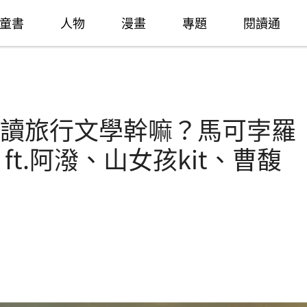
童書
人物
漫畫
專題
閱讀通
g還讀旅行文學幹嘛？馬可孛羅
t.阿潑、山女孩kit、曹馥