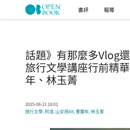
Skip to navigation
移至主內容
書評
報導
話題》有那麼多Vlo
旅行文學講座行前精華 f
年、林玉菁
2025-08-21 18:01
旅行文學
,
阿潑
,
山女孩kit
,
曹馥年
,
林玉菁