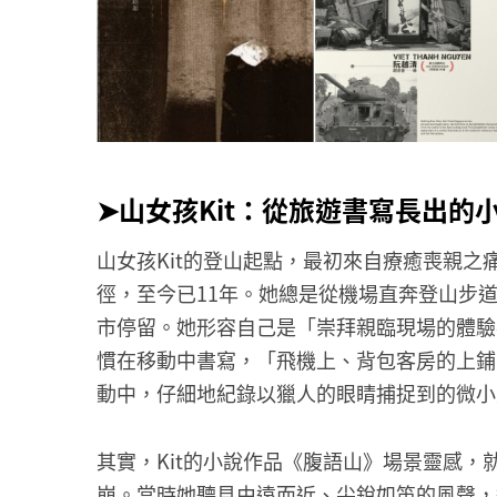
➤山女孩Kit：從旅遊書寫長出的
山女孩Kit的登山起點，最初來自療癒喪親
徑，至今已11年。她總是從機場直奔登山步
市停留。她形容自己是「崇拜親臨現場的體驗
慣在移動中書寫，「飛機上、背包客房的上鋪
動中，仔細地紀錄以獵人的眼睛捕捉到的微小
其實，Kit的小說作品《腹語山》場景靈感，
崩。當時她聽見由遠而近、尖銳如笛的風聲，