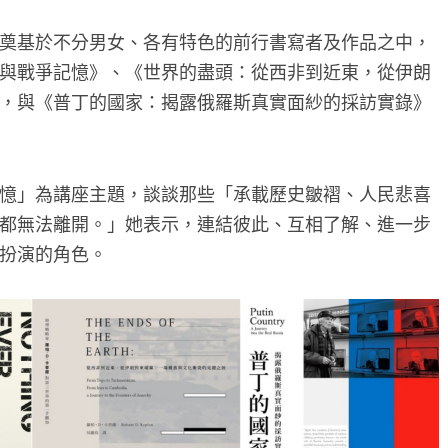
奠基於不分男女、各有特色的前行書寫者及作品之中，
與戰爭記憶》、《世界的盡頭：從西非到近東，從伊朗
，與《普丁的國家：揭露俄羅斯真實面紗的採訪實錄》
憶」為講座主題，談談那些「承載歷史皺褶、人民悲喜
都無法離開。」她表示，連結彼此、互相了解、進一步
扮演的角色。