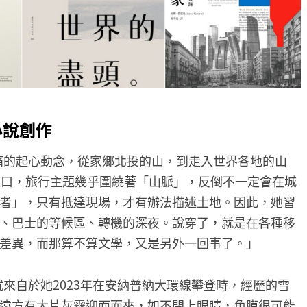
小說創作
之痛的起心動念，從家鄉北投的山，到走入世界各地的山
道口，旅行主題幾乎圍繞著「山脈」，反倒不一定會在城
者」，只有抵達現場，才有辦法描述土地。因此，她習
、巴士的等候區、轉機的深夜。說穿了，就是在各種移
差異，而那算不算文學，又是另外一回事了。」
就來自於她2023年在安納普納大環線攀登時，經歷的雪
遠方有大片灰霧迎面而來，如不閉上眼睛，角膜很可能