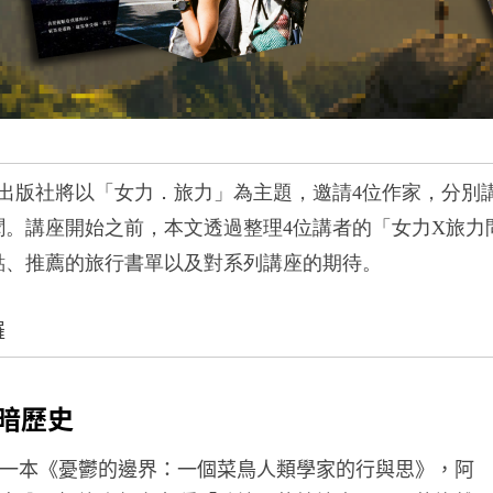
出版社將以「女力．旅力」為主題，邀請
4
位作家，分別
聞。
講座開始之前，本文透過整理
4
位講者的「女力
X
旅力
點、推薦的旅行書單以及對系列講座的期待。
羅
暗歷史
一本《憂鬱的邊界：一個菜鳥人類學家的行與思》，阿