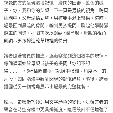
視覺的方式呈現這段記憶：廣闊的田野、藍色的毯
子、你、我和你的父親。下一頁是男孩的視角，跨頁
插圖中，父母溫情對望，男孩雙手遞上漿果。這時，
場景回到黑暗的房間，輪到男孩提問，聊起他學騎腳
踏車的回憶，插圖再次以6幅小圖呈現，母親的視角
則顯示男孩摔進乾草堆裡的情景。
讀者隨著書頁的推進，逐漸察覺到這個敘事的規律。
每個循環始於母親或孩子的提問「你記不記
得
」，6幅插圖捕捉了記憶中模糊、角度不一的
……
片段，如同腦海中雜亂閃現的記憶碎片。隨後，跨頁
插圖從另一個視角展示出場景的完整樣貌。
席尼．史密斯巧妙運用文字顏色的變化，讓發言者的
聲音在時空穿梭中更具辨識度。這種設計不僅增強了