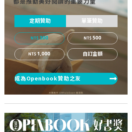
都是推動美好閱讀的重要力量
ok
er
定期贊助
單筆贊助
300
500
1,000
成為Openbook贊助之友