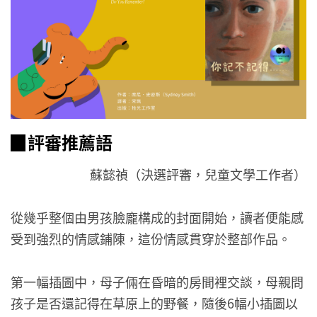
▉評審推薦語
蘇懿禎（決選評審，兒童文學工作者）
從幾乎整個由男孩臉龐構成的封面開始，讀者便能感
受到強烈的情感鋪陳，這份情感貫穿於整部作品。
第一幅插圖中，母子倆在昏暗的房間裡交談，母親問
孩子是否還記得在草原上的野餐，隨後6幅小插圖以