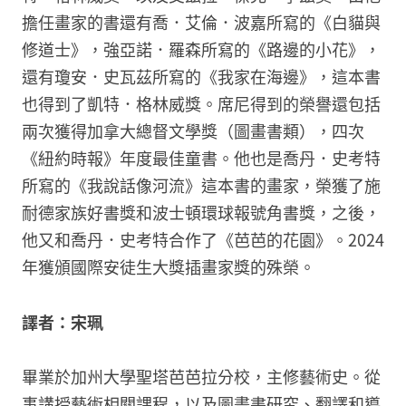
擔任畫家的書還有喬．艾倫．波嘉所寫的《白貓與
修道士》，強亞諾．羅森所寫的《路邊的小花》，
還有瓊安．史瓦茲所寫的《我家在海邊》，這本書
也得到了凱特．格林威獎。席尼得到的榮譽還包括
兩次獲得加拿大總督文學獎（圖畫書類），四次
《紐約時報》年度最佳童書。他也是喬丹．史考特
所寫的《我說話像河流》這本書的畫家，榮獲了施
耐德家族好書獎和波士頓環球報號角書獎，之後，
他又和喬丹．史考特合作了《芭芭的花園》。2024
年獲頒國際安徒生大獎插畫家獎的殊榮。
譯者：宋珮
畢業於加州大學聖塔芭芭拉分校，主修藝術史。從
事講授藝術相關課程，以及圖畫書研究、翻譯和導