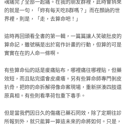
魂痛完了全部一起痛。在我的朋友群裡，此時會捎來
的就是一句，「妳有每天吃B群嗎？」而在顏訥的世
界裡，則是，「走，去算命吧！」
這時再回頭看全書的第一輯，一篇篇讓人笑破肚皮的
算命記，雖號稱是出於寫作計畫的行動，但算的可是
實實在在的人命一條啊。
有些算命仙的話是痠痛貼布，哪裡痛往哪裡貼，但藥
效短，而且貼完還會皮膚癢。另有些算命師專門剝皮
扒骨，把妳的命拆解得像命案現場，重新拼湊四肢還
原真相。有些則看準荷包重下毒手。
但是當我們因日久的傷痛已藥石罔效，除了定期往診
所報到外，就只能算一算這未來的命將如何。只是，