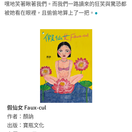
嘿地笑著瞅著我們。而我們一路讀來的狂笑與驚恐都
被她看在眼裡，且偷偷地算上了一把。
●
假仙女 Faux-cul
作者：顏訥
出版：寶瓶文化