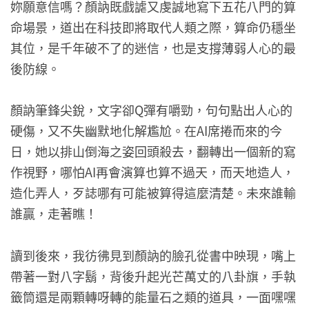
妳願意信嗎？顏訥既戲謔又虔誠地寫下五花八門的算
命場景，道出在科技即將取代人類之際，算命仍穩坐
其位，是千年破不了的迷信，也是支撐薄弱人心的最
後防線。
顏訥筆鋒尖銳，文字卻Q彈有嚼勁，句句點出人心的
硬傷，又不失幽默地化解尷尬。在AI席捲而來的今
日，她以排山倒海之姿回頭殺去，翻轉出一個新的寫
作視野，哪怕AI再會演算也算不過天，而天地造人，
造化弄人，歹誌哪有可能被算得這麼清楚。未來誰輸
誰贏，走著瞧！
讀到後來，我彷彿見到顏訥的臉孔從書中映現，嘴上
帶著一對八字鬍，背後升起光芒萬丈的八卦旗，手執
籤筒還是兩顆轉呀轉的能量石之類的道具，一面嘿嘿