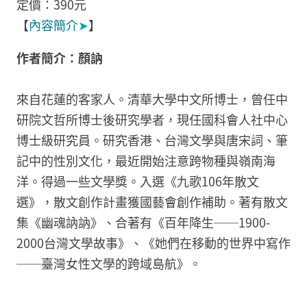
定價：390元
【
內容簡介
➤
】
作者簡介：顏訥
來自花蓮的客家人。清華大學中文所博士，曾任中
研院文哲所博士後研究學者，現任國科會人社中心
博士級研究員。研究香港、台灣文學與唐宋詞、筆
記中的性別文化，最近開始注意跨物種與嶺南海
洋。得過一些文學獎。入選《九歌106年散文
選》，散文創作計畫獲國藝會創作補助。著有散文
集《幽魂訥訥》、合著有《百年降生──1900-
2000台灣文學故事》、《她們在移動的世界中寫作
──臺灣女性文學的跨域島航》。