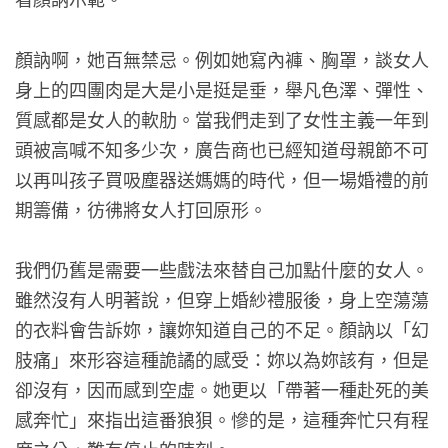
顏訥啊，她百無禁忌。例如她寫內褲、胸罩，談女人
身上的四團肉是大是小是挺是垂，舉凡色澤、彈性、
質感都是女人的軟肋。當我們走到了女性主義一年到
頭被高喊不知多少次，廣告商也已經知道母親節不可
以再叫孩子買吸塵器送媽媽的時代，但一場婚禮的前
期籌備，彷彿將女人打回原形。
我們仍舊是需要一些戲法來替自己加點什麼的女人。
雖然沒有人明著說，但穿上婚紗禮服後，身上空蕩蕩
的衣料會告訴妳，讓妳知道自己的不足。顏訥以「幻
肢痛」來形容這種詭譎的感受：妳以為妳該有，但是
卻沒有，因而感到空虛。她更以「帶著一種赴死的美
感奔忙」來指出這番狼狽。慘的是，這種奔忙只有程