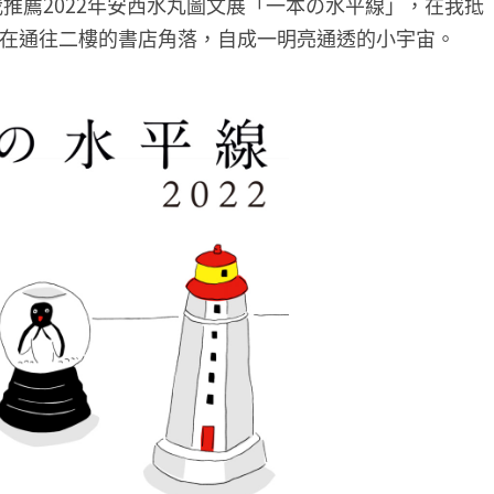
我推薦2022年安西水丸圖文展「一本の水平線」，在我抵
在通往二樓的書店角落，自成一明亮通透的小宇宙。