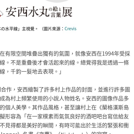
本の水平線」主視覺。
（圖片來源：
Crevis
在有限空間堆疊出獨有的氣圍，就像安西在1994年受採
線。不是重疊後才會活起來的線。總覺得我是透過一條
線，千鈞一髮地去表現。」
長期合作，安西繪製了許多村上作品的封面，並進行許多圖
成為村上頻繁使用的小說人物姓名。安西的圖像作品多
的個人美學。其作品風格，甚至讓村上在《蘭格漢斯島
擬形容為「在一家樸素而氣氛良好的酒吧吧台寫信給友
不見得都是美好的瞬間，有時可能出於生活的緊張和衝