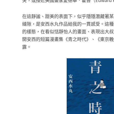
突，或接近美國畫家愛德華．霍普（Edward 
在這靜謐、甜美的表面下，似乎隱隱潛藏著某
縫隙，是安西水丸作品給我的一貫感受。這種
的樣態，在看似恬靜怡人的畫面、表現出大叔
開安西的短篇漫畫集《青之時代》、《東京輓
露。