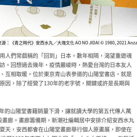
《青之時代》安西水丸／大塊文化 AO NO JIDAI © 1980, 2021 Anzai Mizuma
用人們常戲稱的「回到」日本。數年相隔，渴望重遊魂
訪。回想過去幾年，疫情嚴峻時，熱愛台灣的日本友人
、互相取暖。位於東京青山表參道的山陽堂書店，就是
原因，除了經營了130年的老字號，關鍵或許是長期與
0週年的山陽堂書籍銷量下滑，讓就讀大學的第五代傳人萬
增設畫廊。畫廊籌備期，新潮社編輯居中安排介紹安西水丸
夏天，安西都會在山陽堂畫廊舉行個人原畫展，即使在