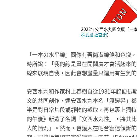
2022年安西水丸圖文展「一
株式會社官網
）
「一本の水平線」圖像有著簡潔線條和色塊，
時所說：「我的線是畫在開闊處才會活起來的
線來展現自我，因此會想盡量只運用有生氣的
安西水丸和作家村上春樹自從1981年起便
文的共同創作，連安西水丸本名「渡邊昇」都
半是對日常片段或靜物的截取，再包裹上獨特
的午後》新造了名詞「安西水丸性」，將其比
人的情況」。然而，會讓人在吧台寫信傾訴的