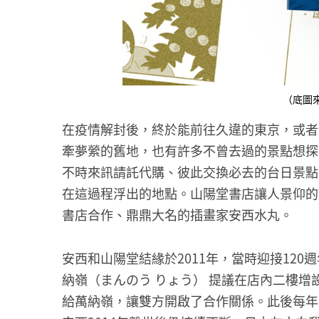
（底圖來源：
在疫情解封後，終於能前往久違的東京，或者
牽夢縈的舊地，也有許多不曾去過的景點想探
不時來訊請託代購、彼此交換必去的台日景點
在這過程浮出的地點。山陽堂書店讓人景仰的
書店合作、鼎鼎大名的插畫家安西水丸。
安西和山陽堂結緣於2011年，當時迎接12
納嶺（まんのう りょう） 提議在店內二樓
給萬納嶺，讓雙方開啟了合作關係。此後每年