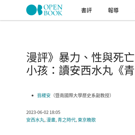
Skip to navigation
移至主內容
書評
報導
漫評》暴力、性與死亡
小孩：讀安西水丸《青
翁稷安
（暨南國際大學歷史系副教授）
2023-06-02 18:05
安西水丸
,
漫畫
,
青之時代
,
東京輓歌