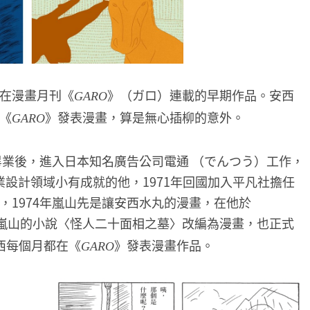
在漫畫月刊《
》（ガロ）連載的早期作品。安西
GARO
《
》發表漫畫，算是無心插柳的意外。
GARO
畢業後，進入日本知名廣告公司電通 （でんつう）工作，
業設計領域小有成就的他，1971年回國加入平凡社擔任
，1974年嵐山先是讓安西水丸的漫畫，在他於
嵐山的小說〈怪人二十面相之墓〉改編為漫畫，也正式
西每個月都在《
》發表漫畫作品。
GARO