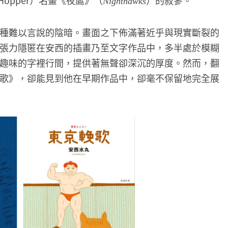
Hopper）名畫《夜鷹》（
）的寂寥。
Nighthawks
種難以言說的陰暗。畫面之下佈滿著近乎與現實斷裂的
張力隱匿在安西的插畫乃至文字作品中，多半處於模糊
趣味的字裡行間，提供著無聲卻深沉的厚度。然而，翻
歌》，卻能見到他在早期作品中，卻毫不保留地完全展