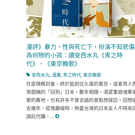
漫評》暴力、性與死亡下，扮演不知悲傷
為何物的小孩：讀安西水丸《青之時
代》、《東京輓歌》
安西水丸
,
漫畫
,
青之時代
,
東京輓歌
在疫情解封後，終於能前往久違的東京，或者用人
常戲稱的「回到」日本。數年相隔，渴望重遊魂牽
縈的舊地，也有許多不曾去過的景點想探訪。回想
去幾年，疫情嚴峻時，熱愛台灣的日本友人不時來
請託代購、...