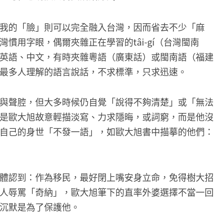
我的「臉」則可以完全融入台灣，因而省去不少「麻
慣用字眼，偶爾夾雜正在學習的tâi-gí（台灣閩南
英語、中文，有時夾雜粵語（廣東話）或閩南語（福建
最多人理解的語言說話，不求標準，只求迅速。
與聲腔，但大多時候仍自覺「說得不夠清楚」或「無法
是歐大旭故意輕描淡寫、力求隱晦，或詞窮，而是他沒
自己的身世「不發一語」，如歐大旭書中描摹的他們：
體認到：作為移民，最好閉上嘴安身立命，免得樹大招
人辱罵「奇納」，歐大旭筆下的直率外婆選擇不當一回
沉默是為了保護他。