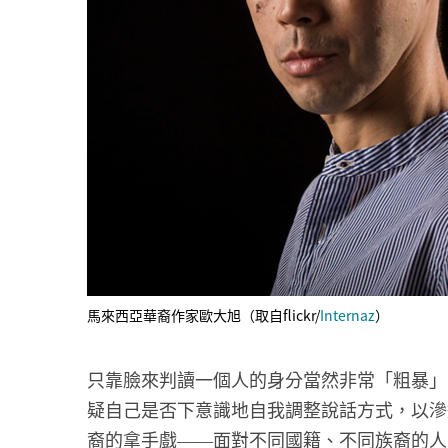
馬來西亞華裔作家歐大旭（取自flickr/
Internaz
）
只靠臉來判讀一個人的身分當然非常「粗暴」
疑自己是否下意識地自我調整說話方式，以滲
裔的拿手戲
面對不同國籍、不同族裔的人
——