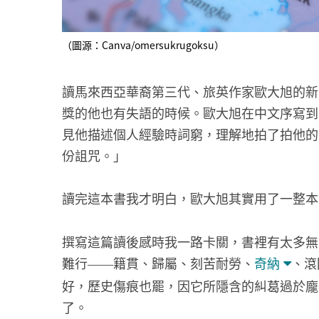
（圖源：Canva/omersukrugoksu）
讀馬來西亞華裔第三代、旅英作家歐大旭的新
獎的他也有失語的時候。歐大旭在中文序寫到
見他描述個人經驗時詞窮，理解地拍了拍他的
份詛咒。」
讀完這本書我才明白，歐大旭其實用了一整本
撰寫這篇讀後感時我一路卡關，書裡有太多無
難行
籍貫、歸屬、刻苦耐勞、
奇納
、滾
——
好，歷史傷痕也罷，因它所隱含的糾葛過於龐
了。