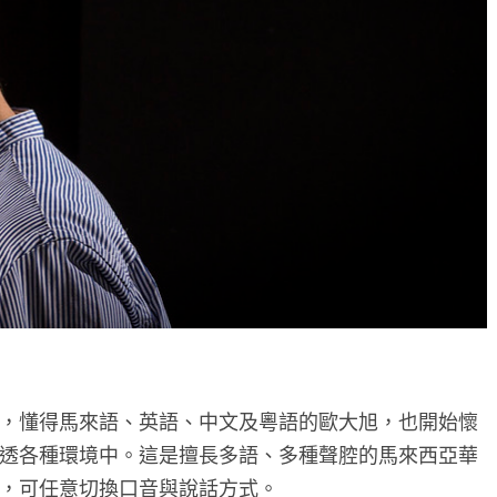
，懂得馬來語、英語、中文及粵語的歐大旭，也開始懷
透各種環境中。這是擅長多語、多種聲腔的馬來西亞華
，可任意切換口音與說話方式。