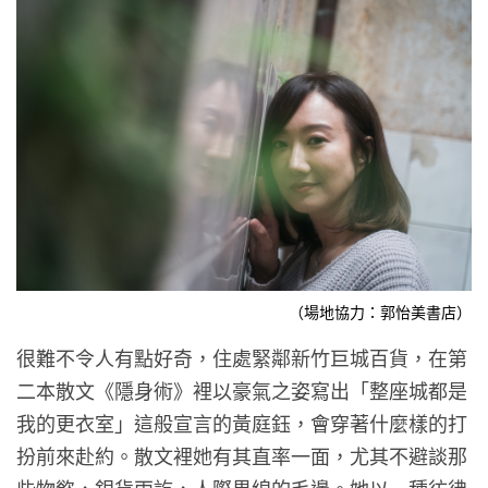
（場地協力：郭怡美書店）
很難不令人有點好奇，住處緊鄰新竹巨城百貨，在第
二本散文《隱身術》裡以豪氣之姿寫出「整座城都是
我的更衣室」這般宣言的黃庭鈺，會穿著什麼樣的打
扮前來赴約。散文裡她有其直率一面，尤其不避談那