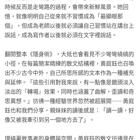
時候反而是走彎路的過程，會帶來新鮮風景。她回
憶，就像明明自己從來就不習慣成為「最顯眼那
個」，但成為老師以後就必須讓自己習慣站在講台上
說話，成為寫作者以後就必須在文字裡說話。
翻閱整本《隱身術》，大抵也會看見不少彎彎繞繞的
小徑。在每篇簡潔精練的散文結構裡，黃庭鈺也召喚
出不少古今中外，自己所思所感的文本作為一種補充
與延伸。「這些引用對我來說，有一點像是鏡頭淡入
淡出的『轉場』效果，同時也涵蓋了曲解，歪讀和奇
思異想。」彷彿一種經驗世界忽然被超展開——黃庭
鈺也和我們分享，親妹妹的讀後感是：「讀一讀，好
像又被我牽引到另一個地方去了」。
環繞著敘事者的身體與空間，黃庭鈺的散文彷彿是在