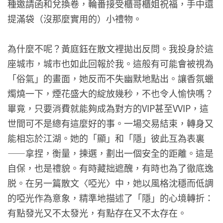
種邀請函和兌換卷，輪番接受櫃哥櫃姐祝福，手中還
提滿袋（沒那麼實用的）小禮物。
為什麼不呢？黃庭鈺在散文裡拋出反問。我投身於這
座城市，城市也如此回報於我。這般有可能會被視為
「俗氣」的畫面，她反而不失幽默地點出。讓香氛蠟
燭燒一下，煙花盛大的綻放幾秒，不也令人愉快嗎？
畢竟，只要消費就能夠成為對方的VIP甚至VVIP，這
世間可不是總有這麼好的事。一場交易結束，轉身又
能相忘於江湖。她的「顯」和「隱」彼此互為表裏
——拿捏，衡量，揀選，劃出一個安全的距離。這是
自保，也是禮貌。有時藏拙遮醜，有時也為了徹底逸
脱。在另一篇散文〈啞光〉中，她以風格沈穩而低調
的啞光作為意象，精準地描述了「隱」的心境轉折：
有點發光又不太發光，有點存在又不太存在。