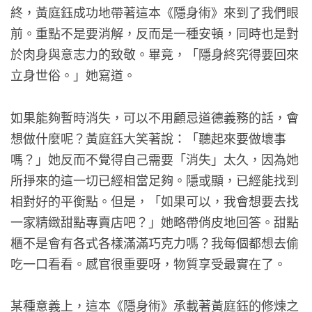
終，黃庭鈺成功地帶著這本《隱身術》來到了我們眼
前。重點不是要消解，反而是一種安頓，同時也是對
於肉身與意志力的致敬。畢竟，「隱身終究得要回來
立身世俗。」她寫道。
如果能夠暫時消失，可以不用顧忌道德義務的話，會
想做什麼呢？黃庭鈺大笑著說：「聽起來要做壞事
嗎？」她反而不覺得自己需要「消失」太久，因為她
所掙來的這一切已經相當足夠。隱或顯，已經能找到
相對好的平衡點。但是，「如果可以，我會想要去找
一家精緻甜點專賣店吧？」她略帶俏皮地回答。甜點
櫃不是會有各式各樣滿滿巧克力嗎？我每個都想去偷
吃一口看看。感官很重要呀，物質享受最實在了。
某種意義上，這本《隱身術》承載著黃庭鈺的修煉之