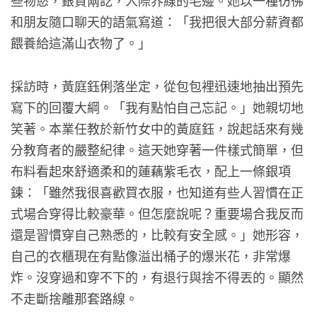
些物慾，銀貨兩訖，人際界線的毛邊。她以一種彷彿
和朋友隨口聊天的語氣寫道：「我把很大部分薪資都
餵養給這滿山衣物了。」
採訪時，黃庭鈺俐落坐定，從包包裡迅速地抽出預先
寫下的回覆大綱。「我有點怕自己忘記。」她親切地
笑著。本業任教於新竹女中的黃庭鈺，說起話來有幾
分教育者的嚴整紀律。這天她穿著一件樣式簡單，但
布料看起來舒適柔和的蓮藕紫毛衣，配上一條銀項
鍊：「雖然我很喜歡買衣服，也知道有些人習慣在正
式場合穿得比較豪華。但怎麼說呢？重要場合我反而
還是習慣穿自己熟悉的，比較有安全感。」她形容，
自己的衣櫃現在有點像溢出桶子的爆米花，非常爆
炸。沒穿過和穿不下的，有退行與捨不得丟的。顯然
不走斷捨離那套路線。