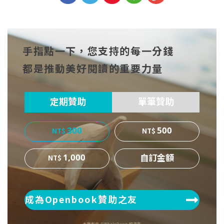
分享
分享
分享
到Fa
到T
到微
手指點一下，您支持的每一分錢
cebo
witt
博
都是推動美好閱讀的重要力量
ok
er
定期贊助
單筆贊助
300
500
1,000
成為Openbook贊助之友