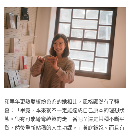
和早年更熱愛繽紛色系的她相比，風格顯然有了轉
變：「畢竟，本來就不一定能達成自己原本的理想狀
態。很有可能彎彎繞繞的走一番吧？這是某種不斷平
衡，然後重新站穩的人生功課。」黃庭鈺說。而且有