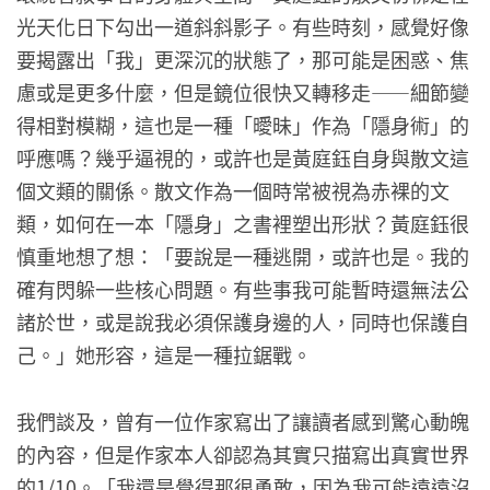
光天化日下勾出一道斜斜影子。有些時刻，感覺好像
要揭露出「我」更深沉的狀態了，那可能是困惑、焦
慮或是更多什麼，但是鏡位很快又轉移走——細節變
得相對模糊，這也是一種「曖昧」作為「隱身術」的
呼應嗎？幾乎逼視的，或許也是黃庭鈺自身與散文這
個文類的關係。散文作為一個時常被視為赤裸的文
類，如何在一本「隱身」之書裡塑出形狀？黃庭鈺很
慎重地想了想：「要說是一種逃開，或許也是。我的
確有閃躲一些核心問題。有些事我可能暫時還無法公
諸於世，或是說我必須保護身邊的人，同時也保護自
己。」她形容，這是一種拉鋸戰。
我們談及，曾有一位作家寫出了讓讀者感到驚心動魄
的內容，但是作家本人卻認為其實只描寫出真實世界
的1/10。「我還是覺得那很勇敢，因為我可能遠遠沒