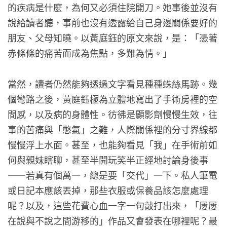
的疾病是什麼，為何又必須住院開刀。她事後並沒有
說給讀者聽，事前也沒有透露給自己身邊關係要好的
朋友、父母知曉。以黃庭鈺的原文來說，是：「憑著
赤條條的痛苦而成為焦點，多難為情。」
當然，讀者仍然能夠透過文字看見種種蛛絲馬跡。幾
個彎路之後，黃庭鈺極為立體地寫出了手術房裡的空
間感，以及病的身體性。彷彿是顯影劑慢慢生效，往
事的苦痛與「憋氣」之難，人際關係裡的分寸界線都
慢慢浮上水面。甚至，也能夠看見「我」在手術前如
何與親妹瞎聊，甚至半開玩笑半正經地討論身後事
——若真有個萬一，總是要「交代」一下。私人筆電
或日記本應該丟掉，那些衣服或保養品該怎麼處理
呢？以及，這些花費心血一字一句敲打出來，「屢屢
在說與不說之間游移的」作品又會發表在哪裡呢？最