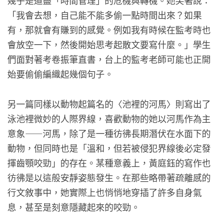
「我會去想，自己能不能多偷一點時間出來？如果
有，那就會有賺到的感覺。例如我有時候在監考時也
會放空一下，然後開始思考起散文要寫什麼。」學生
們面對著考卷振筆直書，台上的監考老師可能也正開
始要偷偷編織起幾個句子。
另一篇同樣以動物起篇名的〈池裡的河馬〉則寫出了
泳池裡微妙的人際界線，喜歡動物的她以河馬作為主
意象——河馬，除了是一種彷彿長期潛伏在水面下的
動物，但同時也是「溫和，但若被侵犯界線後必定發
揮齒顎咬勁」的存在。某種意義上，黃庭鈺的寫作也
彷彿是以這般安靜姿態發生。在那些略帶著疏離感的
行文敘事中，她實際上也悄悄地穿插了許多自身氣
息，甚至是刻意隱藏起來的咬勁。