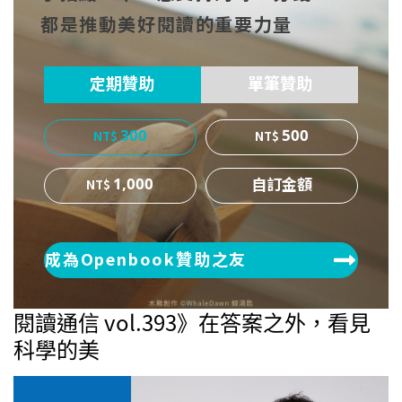
都是推動美好閱讀的重要力量
ok
er
定期贊助
單筆贊助
300
500
1,000
成為Openbook贊助之友
閱讀通信 vol.393》在答案之外，看見
科學的美