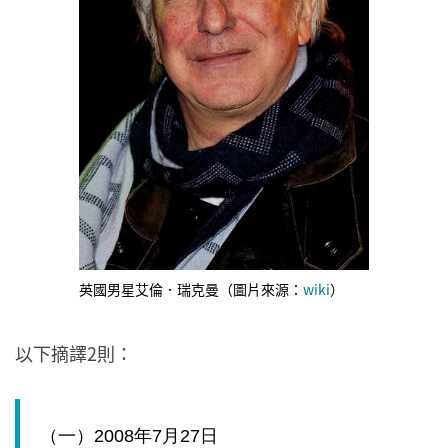
英國男星艾倫．瑞克曼（圖片來源：
wiki
）
以下摘譯2則：
（一）
2008
年
7
月
27
日