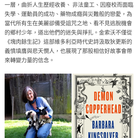
一層，曲折人生歷經收養、 非法童工、因廢校而面臨
失學、運動員的成功、藥物成癮與災難般的戀愛，為
當代所有生在美麗卻備受詛咒之地、看不見逃脫機會
的鄉村少年，道出他們的迷失與掙扎。金索沃不僅從
《塊肉餘生記》這部維多利亞時代史詩汲取狄更斯的
義憤填膺與悲天憫人，也展現了那股相信好故事會帶
來轉變力量的信念。