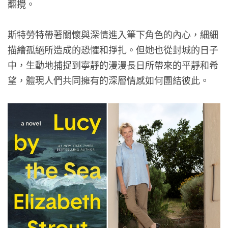
翻攪。
斯特勞特帶著關懷與深情進入筆下角色的內心，細細
描繪孤絕所造成的恐懼和掙扎。但她也從封城的日子
中，生動地捕捉到寧靜的漫漫長日所帶來的平靜和希
望，體現人們共同擁有的深層情感如何團結彼此。