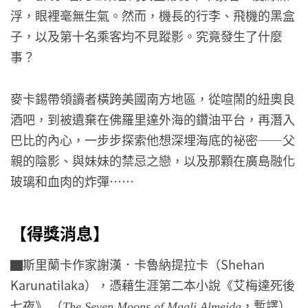
浮，眼裡毫無生氣。然而，機長的行李、飛機的黑盒
子，以及第十名乘客均不見蹤影。究竟發生了什麼
事？
麥卡錫帶領讀者橫跨美國南方地區，從喧鬧的紐奧良
酒吧，到被遺棄在佛羅里達外海的鑽油平台，再潛入
巴比的內心，一步步探索他想深埋海底的祕密——父
親的陰影、與妹妹的禁忌之戀，以及那顆在廣島融化
玻璃和血肉的炸彈⋯⋯
【得獎消息】
▇斯里蘭卡作家謝漢．卡魯納提拉卡（Shehan
Karunatilaka），憑藉生涯第二本小說《艾梅達死後
七夜》 （
，暫譯）
The Seven Moons of Maali Almeida