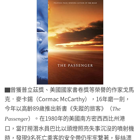
▇曾獲普立茲獎、美國國家書卷獎等榮譽的作家戈馬
克．麥卡錫（Cormac McCarthy），16年磨一劍，
今年以高齡89歲推出新書《失蹤的旅客》（
The
）。在1980年的美國南方密西西比州港
Passenger
口，當打撈潛水員巴比以頭燈照亮失事沉沒的噴射機
時，發現9名死亡乘客的安全帶仍牢牢繫著，髮絲漂