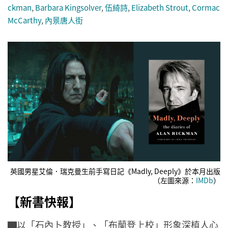
ckman
,
Barbara Kingsolver
,
伍綺詩
,
Elizabeth Strout
,
Cormac
McCarthy
,
內景唐人街
英國男星艾倫．瑞克曼生前手寫日記《Madly, Deeply》於本月出版
（左圖來源：
IMDb
）
【新書快報】
▇以「石內卜教授」、「布蘭登上校」形象深植人心