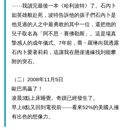
⋯⋯我讀完最後一本《哈利波特》了。石內卜
如英雄般赴死，波特告訴他的孩子們石內卜是
他見過的人之中最勇敢的其中一位，還把他的
．
兒子取名為「阿不思
賽佛勒斯」。這是場真
摯感人的成年儀式。
7
年前，喬・羅琳向我透露
石內卜愛著莉莉，這讓我在懸崖邊緣找到能攀
附的突石。
（二）
2008
年
11
月
5
日
歐巴馬贏了！
凌晨
3
點上床睡覺。奇蹟已經發生了。
早上
8
點又回到電視前——看來
52%
的美國人擁
有出色的想像力。