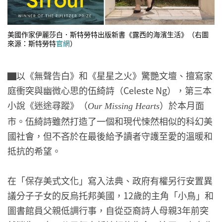
美國作家伊麗莎白．斯特勞特出版新書《露西的海濱生活》（右圖
來源：斯特勞特
官網
）
▇以《無聲告白》和《星星之火》驚艷文壇、擅寫家
庭衝突與幽微心思的伍綺詩（Celeste Ng），第三本
小說《迷途尋蹤》（
）於本月面
Our Missing Hearts
市。伍綺詩雖然打造了一個和現代悚然相似的科幻美
國社會，但不吝於在最後給予讀者守護至愛的溫暖和
抵抗的希望。
在「保存美式文化」寫入法典、政府有權另行安置異
議分子子女的反烏托邦美國，12歲的主角「小鳥」和
圖書館員父親低調行事，自從亞裔詩人母親3年前突