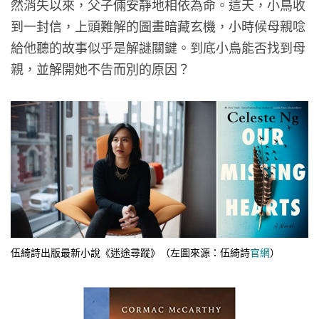
然消失以來，父子倆安靜地相依為命。這天，小鳥收
到一封信，上頭難解的圖畫暗藏玄機，小時候母親唸
給他聽的故事似乎是解謎關鍵。到底小鳥能否找到母
親，並解開她不告而別的原因？
伍綺詩出版最新小說《迷途尋蹤》（左圖來源：伍綺詩
官網
）