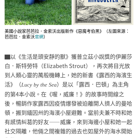
美國小說家芭芭拉．金索沃出版新作《惡魔考伯黑》（左圖來源：
芭芭拉．金索沃
官網
）
▇以《生活是頭安靜的獸》獲普立茲小說獎的伊麗莎
白．斯特勞特（Elizabeth Strout），再次將目光放
到人類心靈的萬般機轉上，她的新書《露西的海濱生
活》（
）是以「露西．巴頓」為主角
Lucy by the Sea
的第4本小說。在《喔，威廉！》的故事時間線之
後，暢銷作家露西因疫情爆發被迫離開人擠人的曼哈
頓，搬到緬因州的海濱小屋避難。當前夫兼不時和她
有感情糾葛的好友——威廉，來到海邊小屋和她一起
社交隔離，他倆之間複雜的過去也如屋外的海水開始