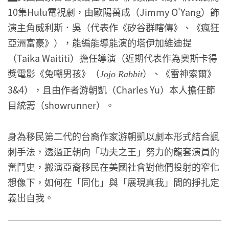
10集Hulu電視劇，由歐陽萬成（Jimmy O'Yang）飾
演主角威利斯．吳（代表作《矽谷群瞎傳》、《瘋狂
亞洲富豪》），能編能導能演的塔伊加維迪提
（Taika Waititi）擔任導演（近期代表作為奧斯卡得
獎電影《兔嘲男孩》（
）、《雷神索爾》
Jojo Rabbit
3&4），且由作者游朝凱（Charles Yu）本人擔任節
目統籌（showrunner）。
身為移民第二代的台裔作家游朝凱以劇本形式結合諷
刺手法，透過正朝向「功夫之王」努力的龍套演員的
奮鬥史，搬演亞裔移民在美國社會對他們投射的窄化
想像下，如何在「同化」與「展現真我」間的掙扎定
義出自我。