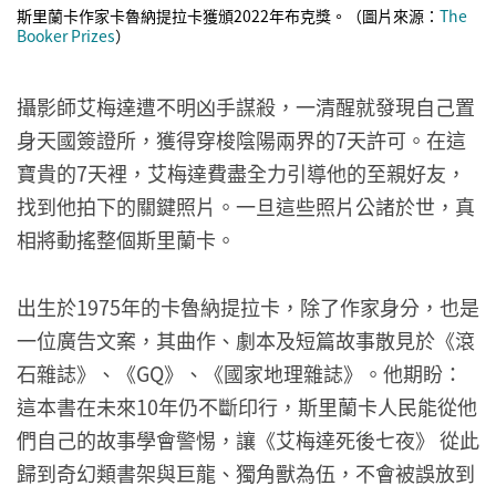
斯里蘭卡作家卡魯納提拉卡獲頒2022年布克獎。（圖片來源：
The
Booker Prizes
）
攝影師艾梅達遭不明凶手謀殺，一清醒就發現自己置
身天國簽證所，獲得穿梭陰陽兩界的7天許可。在這
寶貴的7天裡，艾梅達費盡全力引導他的至親好友，
找到他拍下的關鍵照片。一旦這些照片公諸於世，真
相將動搖整個斯里蘭卡。
出生於1975年的卡魯納提拉卡，除了作家身分，也是
一位廣告文案，其曲作、劇本及短篇故事散見於《滾
石雜誌》、《GQ》、《國家地理雜誌》。他期盼：
這本書在未來10年仍不斷印行，斯里蘭卡人民能從他
們自己的故事學會警惕，讓《艾梅達死後七夜》 從此
歸到奇幻類書架與巨龍、獨角獸為伍，不會被誤放到