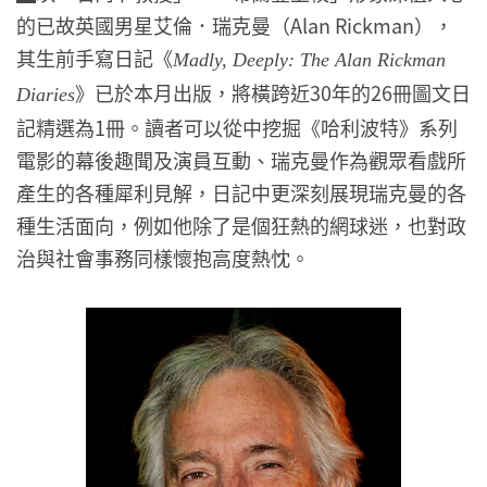
的已故英國男星艾倫．瑞克曼（Alan Rickman），
其生前手寫日記《
Madly, Deeply: The Alan Rickman
》已於本月出版，將橫跨近30年的26冊圖文日
Diaries
記精選為1冊。讀者可以從中挖掘《哈利波特》系列
電影的幕後趣聞及演員互動、瑞克曼作為觀眾看戲所
產生的各種犀利見解，日記中更深刻展現瑞克曼的各
種生活面向，例如他除了是個狂熱的網球迷，也對政
治與社會事務同樣懷抱高度熱忱。