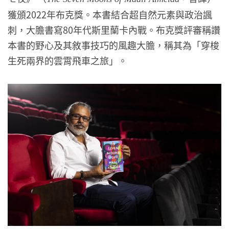
獲頒2022年布克獎。本書結合超自然元素與政治諷
刺，大膽書寫80年代斯里蘭卡內戰。布克獎評審稱讚
本書的野心及其敘事技巧的風趣大膽，稱其為「穿梭
生死兩界的雲霄飛車之旅」。