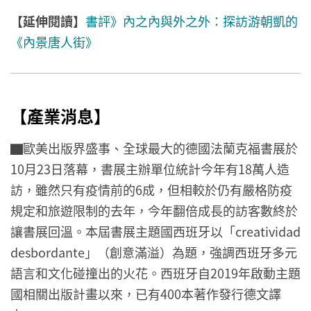
【延伸閱讀】
書評》內之內與外之外：探訪游朝凱的
《內景唐人街》
【產業消息】
▇歐美出版界盛事、全球最大的德國法蘭克福書展於
10月23日落幕，書展主辦單位統計今年有18萬人造
訪，雖然只有疫情前的6成，但相較於仍有嚴格防疫
規定和旅遊限制的去年，今年翻倍成長的訪客數終於
讓書展回溫。本屆書展主題國西班牙以「creatividad
desbordante」（創意滿溢）為題，強調西班牙多元
語言和文化碰撞出的火花。西班牙自2019年啟動主題
國相關出版計畫以來，已有400本著作發行德文譯