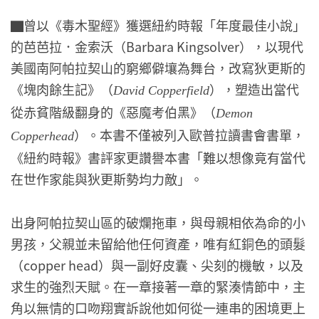
▇曾以《毒木聖經》獲選紐約時報「年度最佳小說」
的芭芭拉．金索沃（Barbara Kingsolver），以現代
美國南阿帕拉契山的窮鄉僻壤為舞台，改寫狄更斯的
《塊肉餘生記》（
），塑造出當代
David Copperfield
從赤貧階級翻身的《惡魔考伯黑》（
Demon
）。本書不僅被列入歐普拉讀書會書單，
Copperhead
《紐約時報》書評家更讚譽本書「難以想像竟有當代
在世作家能與狄更斯勢均力敵」。
出身阿帕拉契山區的破爛拖車，與母親相依為命的小
男孩，父親並未留給他任何資產，唯有紅銅色的頭髮
（copper head）與一副好皮囊、尖刻的機敏，以及
求生的強烈天賦。在一章接著一章的緊湊情節中，主
角以無情的口吻翔實訴說他如何從一連串的困境更上