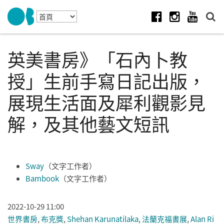
Skip to navigation
移至主內容
Facebook
Instagram
Youtube
英美書房》「石內卜教
授」生前手寫日記出版，
展現生活面及犀利觀影見
解，及其他藝文短訊
Sway
（文字工作者）
Bambook
（文字工作者）
2022-10-29 11:00
世界書房
,
布克獎
,
Shehan Karunatilaka
,
法蘭克福書展
,
Alan Ri