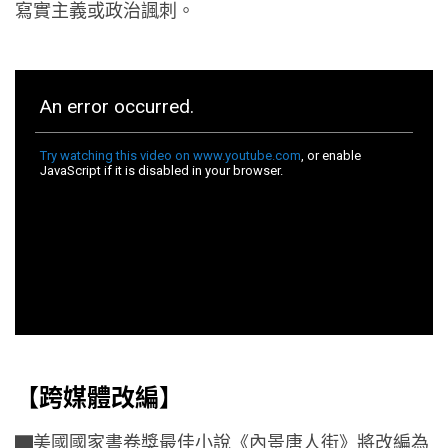
寫實主義或政治諷刺。
【跨媒體改編】
▇美國國家書卷獎最佳小說《內景唐人街》將改編為