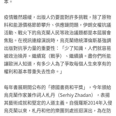
本。
疫情雖然趨緩，出版人仍要面對許多挑戰，除了原物
料和能源價格節節攀升、供應鏈問題，伊朗女權抗議
活動、戰火下的烏克蘭人民等政治議題都是本屆展會
焦點。在視訊連線演說時，烏克蘭總統澤倫斯基強調
出版對抗爭力量的重要性：「少了知識，人們就容易
被政治操弄。繼續寫（戰爭）、繼續讀。盡你們所能
讓歐洲人知道，有多少人為了爭取每個人生來享有的
權利和基本尊重失去性命。」
每年書展期間公布的「德國書商和平獎」，今年頒給
烏克蘭作家兼作詞人札丹（Serhiy Zhadan），表揚
其藝術成就和堅定的人道主義。自俄羅斯2014年入侵
烏克蘭以來，札丹和他的樂團到處巡迴演出，為在防