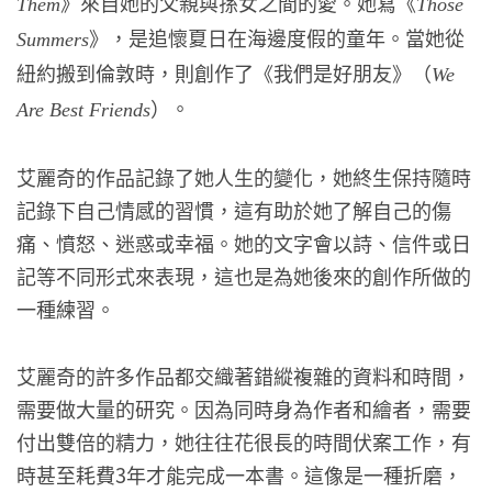
》來自她的父親與孫女之間的愛。她寫《
Them
Those
》，是追懷夏日在海邊度假的童年。當她從
Summers
紐約搬到倫敦時，則創作了《我們是好朋友》（
We
）。
Are Best Friends
艾麗奇的作品記錄了她人生的變化，她終生保持隨時
記錄下自己情感的習慣，這有助於她了解自己的傷
痛、憤怒、迷惑或幸福。她的文字會以詩、信件或日
記等不同形式來表現，這也是為她後來的創作所做的
一種練習。
艾麗奇的許多作品都交織著錯縱複雜的資料和時間，
需要做大量的研究。因為同時身為作者和繪者，需要
付出雙倍的精力，她往往花很長的時間伏案工作，有
時甚至耗費3年才能完成一本書。這像是一種折磨，