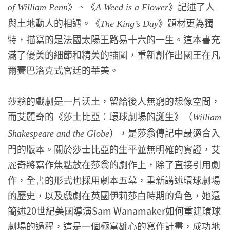
》、《
》記述了人
of William Penn
A Weed is a Flower
與土地動人的相遇。《
》題材更為獨
The King’s Day
特，描寫的是法國太陽王路易十六的一生。這本書充
滿了優美的細節和精美的插圖，重新創作出國王在凡
爾賽巴洛克式宮廷的華美。
莎翁的戲劇是一片沃土，留給後人無窮的想像空間，
而艾麗奇的《莎士比亞：環球劇場的誕生》（
William
），是莎翁傳記中最適合入
Shakespeare and the Globe
門的版本。關於莎士比亞的生平並無明確的實證，艾
麗奇將寫作焦點放在莎翁的劇作上，除了直接引用劇
作，全書的形式也採用劇本五幕，重新講述環球劇場
的歷史，以及戲劇在英國伊莉莎白時期的角色，她還
簡述20世紀美國導演Sam Wanamaker如何重建環球
劇場的過程，這是一個極富雄心的寫作計畫，成功地