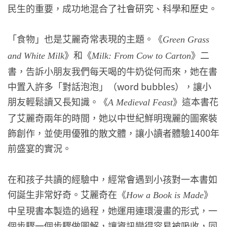
民生的重要，成功地混合了社會研究、科學和歷史。
「食物」也是艾麗奇常表現的主題。《
Green Grass
》和《
》二
and White Milk
Milk: From Cow to Carton
書，告訴小朋友我們每天喝的牛奶從何而來，她在書
中置入許多「對話泡泡」（word bubbles），讓小
朋友輕鬆讀又長知識。《
》這本書花
A Medieval Feast
了艾麗奇兩年的時間，她以中世紀鮮明瑰麗的圖案裝
飾創作，並使用優雅的散文體，讓小讀者體驗1400年
前盛宴的實況。
在和孩子共讀的經驗中，經常會遇到小孩對一本書如
何誕生非常好奇。艾麗奇在《
》
How a Book is Made
中呈現書本製造的過程，她運用連環漫畫的形式，一
個步驟一個步驟做圖解，讓資訊變得容易被吸收，同