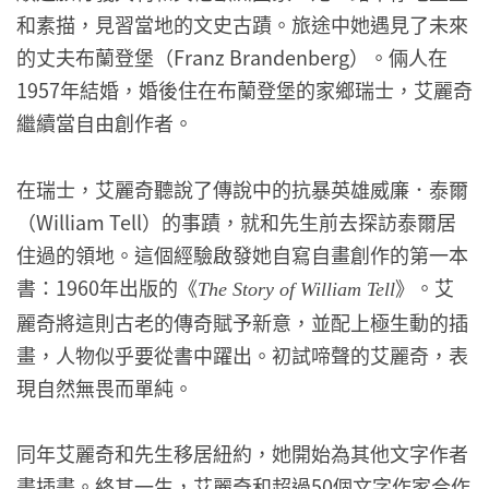
和素描，見習當地的文史古蹟。旅途中她遇見了未來
的丈夫布蘭登堡（Franz Brandenberg）。倆人在
1957年結婚，婚後住在布蘭登堡的家鄉瑞士，艾麗奇
繼續當自由創作者。
在瑞士，艾麗奇聽說了傳說中的抗暴英雄威廉．泰爾
（William Tell）的事蹟，就和先生前去探訪泰爾居
住過的領地。這個經驗啟發她自寫自畫創作的第一本
書：1960年出版的《
》。艾
The Story of William Tell
麗奇將這則古老的傳奇賦予新意，並配上極生動的插
畫，人物似乎要從書中躍出。初試啼聲的艾麗奇，表
現自然無畏而單純。
同年艾麗奇和先生移居紐約，她開始為其他文字作者
畫插畫。終其一生，艾麗奇和超過50個文字作家合作