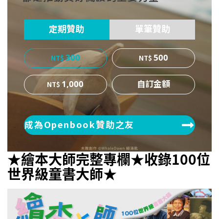
ok
er
定期贊助
單筆贊助
300
500
1,000
成為Openbook贊助之友
★繪本大師完整專欄★收錄100位
世界級童書大師★