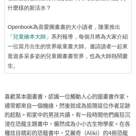
什麼樣的新活水？
Openbook
為喜愛圖畫書的大小讀者，隆重推出
「
兒童繪本大師
」系列報導，每個月將為大家介紹
一位當月出生的世界級童書大師。邀請讀者一起來
逛遊多采多姿的兒童圖畫書世界，也為大師熱鬧慶
生。
喜歡某本圖畫書，認識一位觸動人心的圖畫書作家，
通常都來自一個機緣，然後就成為追隨這位作者足跡
的起點。和家中的男孩共讀，有一段時間他們瘋狂沉
浸在恐龍主題書中，儼然成為小小古生物學家。在各
種炫目精彩的恐龍書中，艾麗奇（Aliki）的4冊恐龍