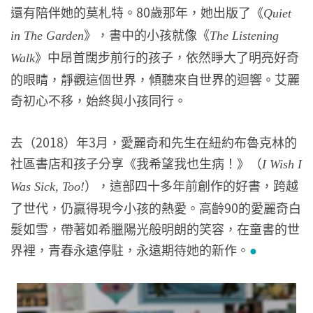
還有陪伴她的莫札特。80歲那年，她出版了《
Quiet
》，書中的小孩就像《
in The Garden
The Listening
》中昂首闊步前行的孩子，依然睜大了明亮好奇
Walk
的眼睛，靜觀這個世界，傾聽來自世界的迴響。艾麗
奇初心不移，始終與小孩同行。
去（2018）年3月，愛麗奇和先生在紐約布魯克林的
社區書店和孩子分享《我希望我也生病！》（
I Wish I
），這部四十多年前創作的好書，跨越
Was Sick, Too!
了世代，仍贏得現今小孩的熱愛。高齡90的愛麗奇白
髮如雪，帶著如希臘陽光般明朗的笑容，在童書的世
界裡，青春永遠停駐，永遠期待她的新作。
●