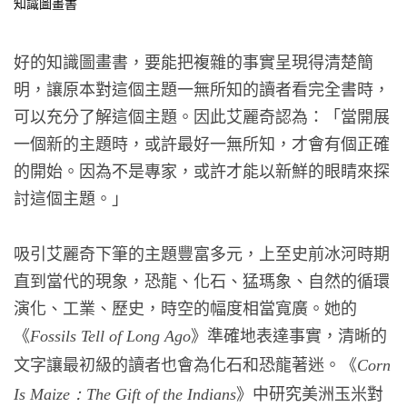
知識圖畫書
好的知識圖畫書，要能把複雜的事實呈現得清楚簡
明，讓原本對這個主題一無所知的讀者看完全書時，
可以充分了解這個主題。因此艾麗奇認為：「當開展
一個新的主題時，或許最好一無所知，才會有個正確
的開始。因為不是專家，或許才能以新鮮的眼睛來探
討這個主題。」
吸引艾麗奇下筆的主題豐富多元，上至史前冰河時期
直到當代的現象，恐龍、化石、猛瑪象、自然的循環
演化、工業、歷史，時空的幅度相當寬廣。她的
《
》準確地表達事實，清晰的
Fossils Tell of Long Ago
文字讓最初級的讀者也會為化石和恐龍著迷。《
Corn
》中研究美洲玉米對
Is Maize：The Gift of the Indians