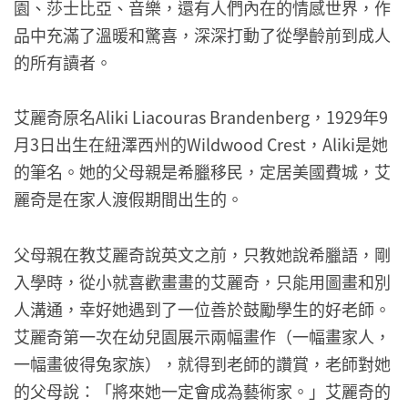
園、莎士比亞、音樂，還有人們內在的情感世界，作
品中充滿了溫暖和驚喜，深深打動了從學齡前到成人
的所有讀者。
艾麗奇原名Aliki Liacouras Brandenberg，1929年9
月3日出生在紐澤西州的Wildwood Crest，Aliki是她
的筆名。她的父母親是希臘移民，定居美國費城，艾
麗奇是在家人渡假期間出生的。
父母親在教艾麗奇說英文之前，只教她說希臘語，剛
入學時，從小就喜歡畫畫的艾麗奇，只能用圖畫和別
人溝通，幸好她遇到了一位善於鼓勵學生的好老師。
艾麗奇第一次在幼兒園展示兩幅畫作（一幅畫家人，
一幅畫彼得兔家族），就得到老師的讚賞，老師對她
的父母說：「將來她一定會成為藝術家。」艾麗奇的