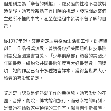
但她稱之為「辛苦的樂趣」。處女座的性格不喜歡製
造錯誤，她喜歡新點子冒出時的挑戰，發現關於某個
主題所不懂的事物，甚至在過程中發現不曾了解的自
己。
從1977年起，艾麗奇定居英格蘭生活和工作。她持續
創作，作品得獎無數，曾獲得包括美國紐約科技學院
附設兒童圖畫書首獎、「少年俱樂部」頒發的美國少
年圖書獎、紐約公共圖書館年度百大好書等數十個獎
項。她的作品已有十多種語言譯本，獲得全世界大小
讀者的喜愛和肯定。
艾麗奇自認為是個熱愛工作的幸運兒，她喜愛她的花
園、音樂、劇院、博物館和旅行，而最幸福的時刻，
是當她在倫敦家中頂樓的工作室，獨自創作新書時，