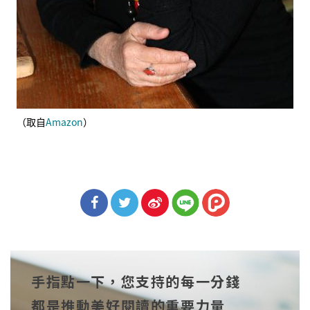
（取自
Amazon
）
分享
分享
分享
到Fa
到T
到微
手指點一下，您支持的每一分錢
cebo
witt
博
都是推動美好閱讀的重要力量