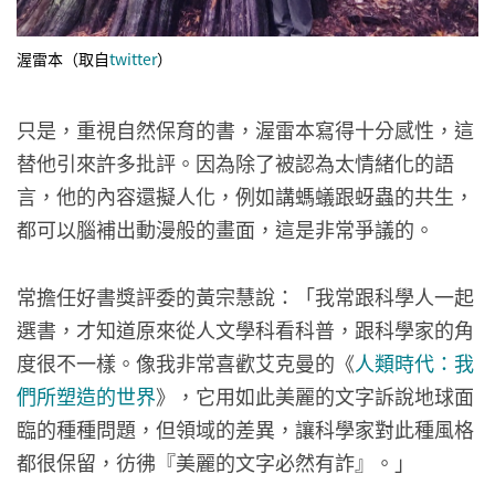
渥雷本（取自
twitter
）
只是，重視自然保育的書，渥雷本寫得十分感性，這
替他引來許多批評。因為除了被認為太情緒化的語
言，他的內容還擬人化，例如講螞蟻跟蚜蟲的共生，
都可以腦補出動漫般的畫面，這是非常爭議的。
常擔任好書獎評委的黃宗慧說：「我常跟科學人一起
選書，才知道原來從人文學科看科普，跟科學家的角
度很不一樣。像我非常喜歡艾克曼的《
人類時代：我
們所塑造的世界
》，它用如此美麗的文字訴說地球面
臨的種種問題，但領域的差異，讓科學家對此種風格
都很保留，彷彿『美麗的文字必然有詐』。」