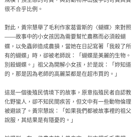
很不合乎比例。
對此，黃宗慧舉了毛利作家葛雷斯的〈蝴蝶〉來對照
故事中的小女孩因為需要幫忙農務而必須殺蝴
——
蝶，以免蟲卵造成農損，當她在日記寫著「我殺了所
有的蝴蝶」時，卻被老師說：「蝴蝶是美麗的生物。
別殺蝴蝶。」祖父為開解小女孩，於是說：「妳知道
的，那是因為老師的高麗菜都是在超市買的。」
這是一個後殖民情境下的故事，原意指殖民者自認教
化野蠻人，卻不知民間疾苦，但文中有一些動物倫理
被避談了。黃宗慧說：「如果我們都被故事裡的祖父
說服，其結果是有隱憂的。」