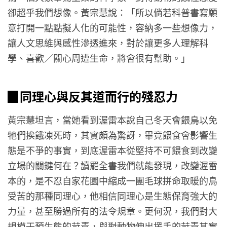
卻超乎我們想像。黃宗慧說：「所以倘若科普書寫願
意打開一點點擬人化的可能性，容納多一些想像力，
讓人文思維與感性滲透進來，對於讓更多人理解科
學、喜歡／關心周遭生命，將會很有幫助。」
▉同理心與反其道而行的殘忍力
黃宗慧坦言，當她看到渥雷本說自己冬天會餵鳥以免
牠們挨餓凍死時，其實頗為驚訝，畢竟餵食會影響生
態是不爭的事實，到底渥雷本從堅持不可餵食到改變
立場的關鍵何在？讀罷全書我們就能發現，改變渥雷
本的，是不忍自家花園中縮成一團毛球拼命取暖的鳥
受苦的那種同理心，他相信同理心是生態保育強大的
力量，甚至勝過所有的法令規章。更何況，我們對大
規模干預生態的苛責，與對動物伸出援手的苛責其實