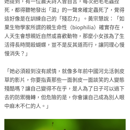
她提到，有一位農夫詩人曾自言，每次把毛毛蟲捏
死，都得聽牠發出「滋」的一聲來確定蟲死了，覺得
這好像是在訓練自己的「殘忍力」。黃宗慧說：「如
果生物學家所謂的親生命性（biophilia）確實存在，
人天生會想親近自然或喜歡動物，那麼小女孩為了生
活得長時間殺蝴蝶，豈不是反其道而行，讓同理心慢
慢消失？」
「她必須殺到沒有感情，就像多年前中國河北活剝皮
草的影片，你要指責那些一面剝皮一面談笑的人變態
殘酷嗎？讓自己變得不在乎，是人為了日子可以過下
去的防禦機轉，但危險的是，你會讓自己成為別人眼
中麻木不仁的人。」