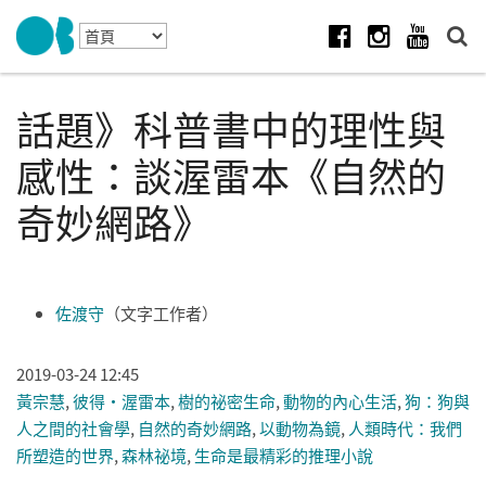
Skip to navigation
移至主內容
Facebook
Instagram
Youtube
話題》科普書中的理性與
感性：談渥雷本《自然的
奇妙網路》
佐渡守
（文字工作者）
2019-03-24 12:45
黃宗慧
,
彼得‧渥雷本
,
樹的祕密生命
,
動物的內心生活
,
狗：狗與
人之間的社會學
,
自然的奇妙網路
,
以動物為鏡
,
人類時代：我們
所塑造的世界
,
森林祕境
,
生命是最精彩的推理小說