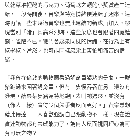
與乾草堆裡藏的巧克力、葡萄乾之類的小獎賞產生連
結，一段時間後，音樂與特定情緒便連結了起來，這
時再讓一些未聽過音樂也無此連結的新成員加入，發
現當別「豬」興高采烈時，這些菜鳥也會跟著四處嬉
戲，雀躍不已。牠們會感染同樣的情緒，在行為上有
樣學樣。當然，也可能同樣感染上害怕和痛苦的情
緒。
「我曾在倫敦的動物園看過飼育員餵豬的景象，一群
豬跑過來圍著飼育員，但有一隻慢吞吞在另一邊沒有
發現，結果某隻豬還特地跑回去叫牠過來，並沒有
（像人一樣）覺得少個競爭者反而更好。」黃宗慧想
藉此傳達
人喜歡強調自己跟動物不一樣，現在證
——
實連動物都有共感能力了，為何人反而視同理心為可
有可無之物？