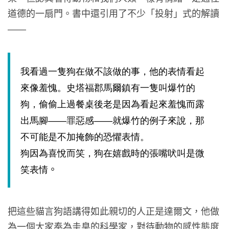
道德的一扇門。書中還引用了不少「投射」式的解讀
——
我看過一隻狗在做不該做的事，他的表情看起
來像羞愧。史塔福郡馬爾鎮有一隻叫爆竹的
狗，偷偷上過餐桌後老是因為看起來羞愧而露
出馬腳
——
罪惡感
——
就爆竹的例子來說，那
不可能是不加掩飾的恐懼表情。
狗因為喜悅而笑，狗在嬉戲時的張嘴吠叫是微
。
笑表情
把這些貓言狗語講得如此親切的人正是達爾文，他做
為一個大家奉為圭臬的科學家，對待動物的感性態度