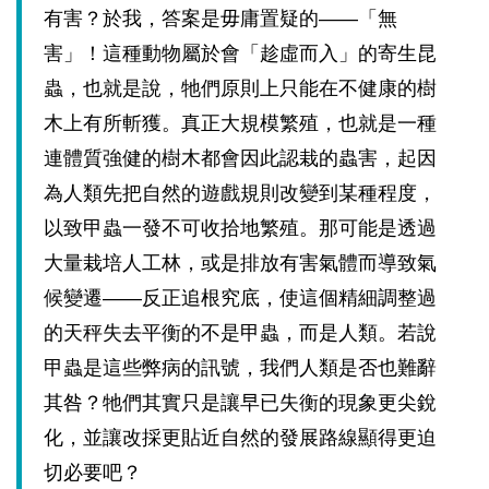
有害？於我，答案是毋庸置疑的
——
「無
害」！這種動物屬於會「趁虛而入」的寄生昆
蟲，也就是說，牠們原則上只能在不健康的樹
木上有所斬獲。真正大規模繁殖，也就是一種
連體質強健的樹木都會因此認栽的蟲害，起因
為人類先把自然的遊戲規則改變到某種程度，
以致甲蟲一發不可收拾地繁殖。那可能是透過
大量栽培人工林，或是排放有害氣體而導致氣
候變遷
——
反正追根究底，使這個精細調整過
的天秤失去平衡的不是甲蟲，而是人類。若說
甲蟲是這些弊病的訊號，我們人類是否也難辭
其咎？牠們其實只是讓早已失衡的現象更尖銳
化，並讓改採更貼近自然的發展路線顯得更迫
切必要吧？