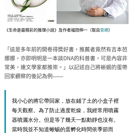
《生命是最精彩的推理小說》及作者福岡伸一（取自
官網
）
「這是多年前的開卷得獎好書，推薦者竟然有吉本芭
娜娜，亦即明明是一本談DNA的科普書，可是內容非
常美，連文學家都推崇。」以記述自己將蜥蜴的蛋帶
回家觀察的後記為例
——
我小心的將它帶回家，放在鋪了土的小盒子裡
每天觀察。為了防止過度乾燥，我經常用噴霧
器噴灑水分。但是等了幾天一點動靜也沒有。
當時我並不知道蜥蜴的蛋孵化時間依季節而