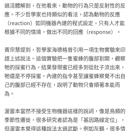
過活體解剖，在他看來，動物的行為只是反射性的反
應。不少哲學家也持類似的看法，認為動物的反應
（reaction）如同機器內建的程式設定，只有人才能
根據不同的情境，做出不同的回應（response）。
黃宗慧提到，哲學家海德格曾引用一項生物實驗來印
證上述說法。這個實驗把一隻蜜蜂的腹部割開，觀察
牠的採蜜行為，結果發現蜜已經多到從肚子流出來，
牠還是不停採蜜，內建的指令甚至讓蜜蜂察覺不出自
己的腹部已經不存在，說明了動物只會順著本能而
為。
渥雷本當然不接受生物機器這樣的說詞，像是鳥類的
季節性遷徙，很多研究者認為是「基因路線定位」，
但渥雷本覺得這種說法太過武斷。例如灰鶴，很多情