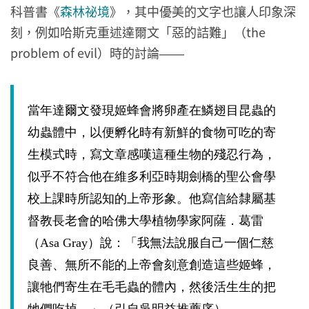
科普書《
森林祕境
》，其中優美的文字也讓人印象深
刻，例如哈斯克重述達爾文「惡的詰難」（the
problem of evil）時的討論
——
當年達爾文發現姬蜂會將卵產在鱗翅目昆蟲的
幼蟲體中，以便孵化時有新鮮的食物可吃的寄
生模式時，寫文章感嘆這種生物的殘忍行為，
似乎不符合他在維多利亞時期劍橋的聖公會學
校上課時所認知的上帝形象。他寫信給隸屬基
督教長老會的哈佛大學植物學家阿薩．葛雷
（Asa Gray）說：「我無法說服自己一個仁慈
良善、無所不能的上帝會刻意創造這些姬蜂，
讓牠們寄生在毛毛蟲的體內，然後活生生的把