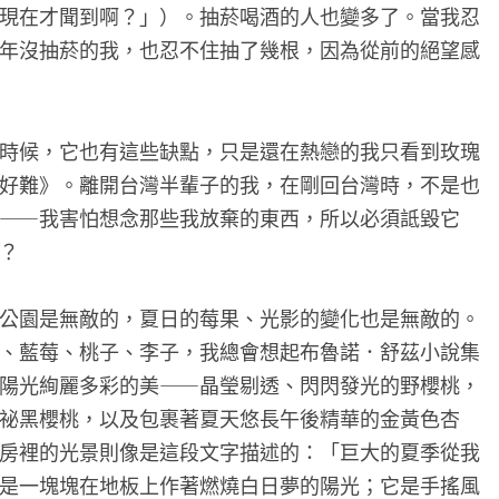
現在才聞到啊？」）。抽菸喝酒的人也變多了。當我忍
年沒抽菸的我，也忍不住抽了幾根，因為從前的絕望感
時候，它也有這些缺點，只是還在熱戀的我只看到玫瑰
好難》。離開台灣半輩子的我，在剛回台灣時，不是也
——我害怕想念那些我放棄的東西，所以必須詆毀它
？
公園是無敵的，夏日的莓果、光影的變化也是無敵的。
、藍莓、桃子、李子，我總會想起布魯諾．舒茲小說集
陽光絢麗多彩的美——晶瑩剔透、閃閃發光的野櫻桃，
祕黑櫻桃，以及包裹著夏天悠長午後精華的金黃色杏
房裡的光景則像是這段文字描述的：「巨大的夏季從我
是一塊塊在地板上作著燃燒白日夢的陽光；它是手搖風