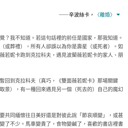
——辛波絲卡，
〈離婚〉
覺？我不知道。若這句話裡的前任是國家，那我知道。
（或葬禮），所有人卻誤以為你是壽星（或死者）。如
薇若妮卡跑到克拉科夫，遇見波蘭薇若妮卡的家人、朋
暫回到克拉科夫（真巧，《雙面薇若妮卡》那場關鍵
取景），有一種回來遇見另一個（死去的）自己的魔幻
要共同緬懷往日美好還是對彼此說「節哀順變」，或甚
變了不少。馬車變貴了，食物變鹹了，喜歡的書店裡書