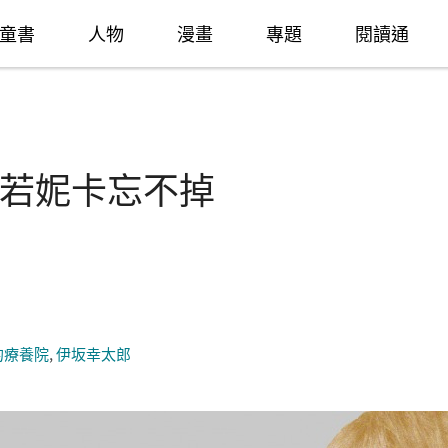
童書
人物
漫畫
專題
閱讀通
若妮卡忘不掉
的療養院
,
伊坂幸太郎