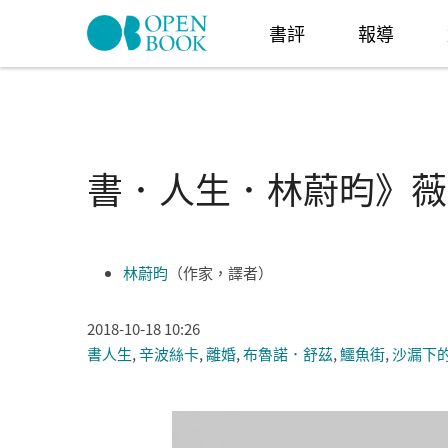
Skip to navigation
移至主內容
書評
報導
書．人生．林蔚昀》薇
林蔚昀
（作家，譯者）
2018-10-18 10:26
書人生
,
辛波絲卡
,
離婚
,
布魯諾．舒茲
,
鱷魚街
,
沙漏下