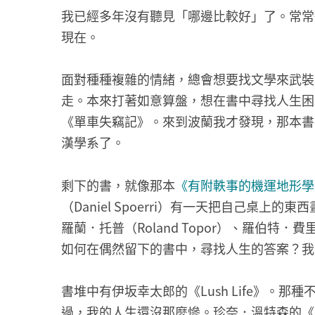
我已經多年沒有聽見「哪邊比較好」了。常常
現在。
面對種種複雜的情緒，總會想要找文學來武裝
走。本來打著如意算盤，想在書中尋找人生困
《單車失竊記》。來到波蘭我才發現，那本書
漢學系了。
剩下的書，就像那本
《有附軼事的機運地形學
（Daniel Spoerri）有一天把自己桌
羅蘭．托普（Roland Topor）、羅伯特．費里
如何在偶然留下的書中，尋找人生的答案？我
書堆中有伊坂幸太郎的《Lush Life》。
過，我的人生還沒那麼慘。珍奈．溫特森的《