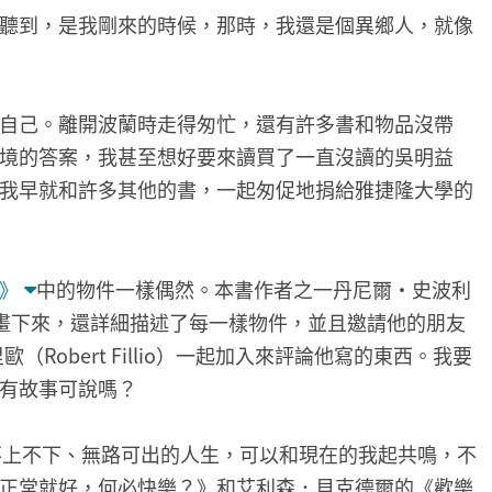
聽到，是我剛來的時候，那時，我還是個異鄉人，就像
自己。離開波蘭時走得匆忙，還有許多書和物品沒帶
境的答案，我甚至想好要來讀買了一直沒讀的吳明益
我早就和許多其他的書，一起匆促地捐給雅捷隆大學的
》
中的物件一樣偶然。本書作者之一丹尼爾‧史波利
上的東西畫下來，還詳細描述了每一樣物件，並且邀請他的朋友
歐（Robert Fillio）一起加入來評論他寫的東西。我要
有故事可說嗎？
那種不上不下、無路可出的人生，可以和現在的我起共鳴，不
正常就好，何必快樂？》和艾利森．貝克德爾的《歡樂