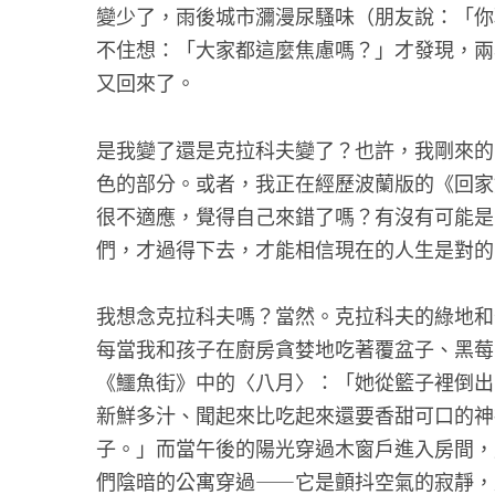
變少了，雨後城市瀰漫尿騷味（朋友說：「你
不住想：「大家都這麼焦慮嗎？」才發現，兩
又回來了。
是我變了還是克拉科夫變了？也許，我剛來的
色的部分。或者，我正在經歷波蘭版的《回家
很不適應，覺得自己來錯了嗎？有沒有可能是
們，才過得下去，才能相信現在的人生是對的
我想念克拉科夫嗎？當然。克拉科夫的綠地和
每當我和孩子在廚房貪婪地吃著覆盆子、黑莓
《鱷魚街》中的〈八月〉：「她從籃子裡倒出
新鮮多汁、聞起來比吃起來還要香甜可口的神
子。」而當午後的陽光穿過木窗戶進入房間，
們陰暗的公寓穿過——它是顫抖空氣的寂靜，