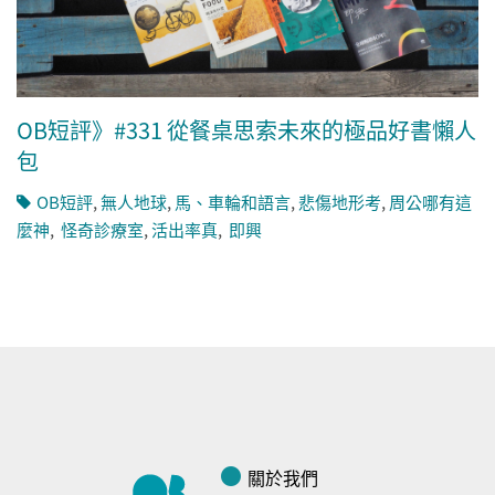
OB短評》#331 從餐桌思索未來的極品好書懶人
包
OB短評
,
無人地球
,
馬、車輪和語言
,
悲傷地形考
,
周公哪有這
麼神
,
怪奇診療室
,
活出率真
,
即興
關於我們