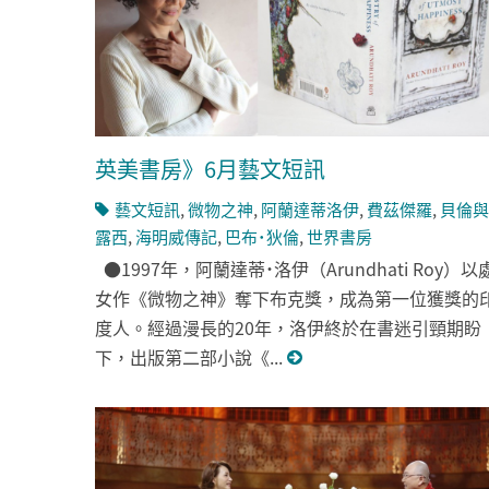
英美書房》6月藝文短訊
藝文短訊
,
微物之神
,
阿蘭達蒂洛伊
,
費茲傑羅
,
貝倫與
露西
,
海明威傳記
,
巴布˙狄倫
,
世界書房
●1997年，阿蘭達蒂˙洛伊（Arundhati Roy）以
女作《微物之神》奪下布克獎，成為第一位獲獎的
度人。經過漫長的20年，洛伊終於在書迷引頸期盼
下，出版第二部小說《...