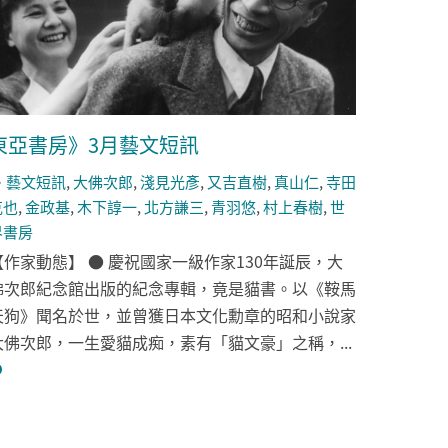
東亞書房》3月藝文短訊
藝文短訊
,
大佛次郎
,
淺見光彥
,
又吉直樹
,
真山仁
,
寺田
克也
,
金政基
,
木下諄一
,
北方謙三
,
青羽悠
,
村上春樹
,
世
界書房
【作家動態】 ● 慶祝國家一級作家130年誕辰，大
佛次郎紀念館出版的紀念專輯，竟是貓書。以《鞍馬
天狗》聞名於世，並曾獲日本文化勳章的昭和小說家
大佛次郎，一生愛貓成痴，素有「貓文豪」之稱，...