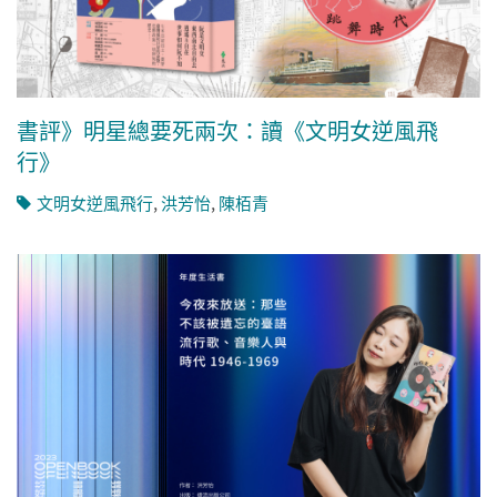
書評》明星總要死兩次：讀《文明女逆風飛
行》
文明女逆風飛行
,
洪芳怡
,
陳栢青