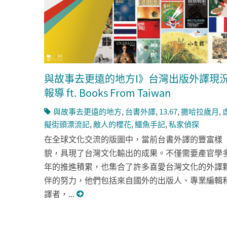
與故事去更遠的地方I》台灣出版外譯現
報導 ft. Books From Taiwan
與故事去更遠的地方
,
台書外譯
,
13.67
,
撒哈拉歲月
,
擬街頭漂流記
,
敵人的櫻花
,
鱷魚手記
,
私家偵探
在全球文化交流的版圖中，當前台書外譯的豐富樣
貌，具現了台灣文化輸出的成果。不僅需要產官學
年的推進積累，也集合了許多喜愛台灣文化的外譯
伴的努力，他們包括來自國外的出版人、專業編輯
譯者，...