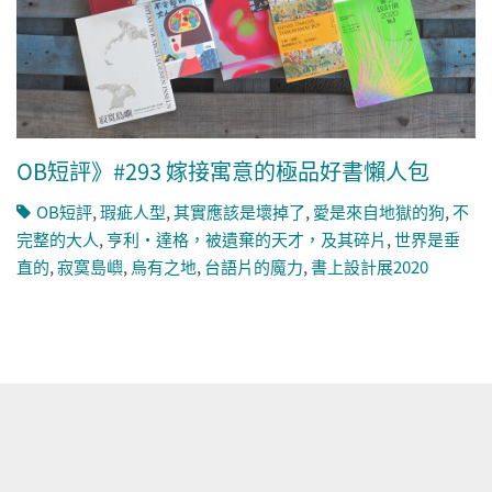
OB短評》#293 嫁接寓意的極品好書懶人包
OB短評
,
瑕疵人型
,
其實應該是壞掉了
,
愛是來自地獄的狗
,
不
完整的大人
,
亨利‧達格，被遺棄的天才，及其碎片
,
世界是垂
直的
,
寂寞島嶼
,
烏有之地
,
台語片的魔力
,
書上設計展2020