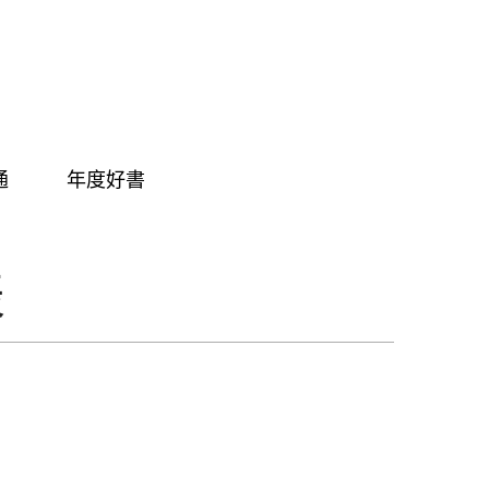
通
年度好書
表