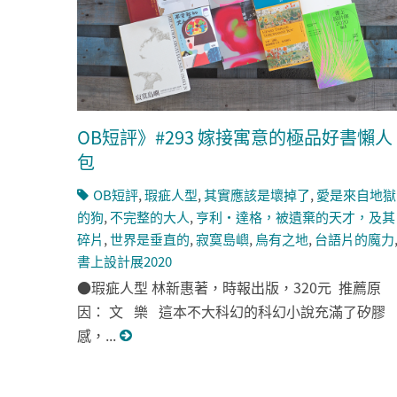
OB短評》#293 嫁接寓意的極品好書懶人
包
OB短評
,
瑕疵人型
,
其實應該是壞掉了
,
愛是來自地獄
的狗
,
不完整的大人
,
亨利‧達格，被遺棄的天才，及其
碎片
,
世界是垂直的
,
寂寞島嶼
,
烏有之地
,
台語片的魔力
書上設計展2020
●瑕疵人型 林新惠著，時報出版，320元 推薦原
因： 文 樂 這本不大科幻的科幻小說充滿了矽膠
感，...