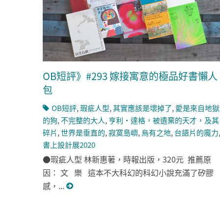
OB短評》#293 嫁接寓意的極品好書懶人
包
OB短評
,
瑕疵人型
,
其實應該是壞掉了
,
愛是來自地獄
的狗
,
不完整的大人
,
亨利‧達格，被遺棄的天才，及其
碎片
,
世界是垂直的
,
寂寞島嶼
,
烏有之地
,
台語片的魔力
書上設計展2020
●瑕疵人型 林新惠著，時報出版，320元 推薦原
因： 文 樂 這本不大科幻的科幻小說充滿了矽膠
感，...