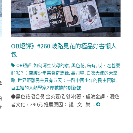
OB短評》#260 歧路見花的極品好書懶人
包
OB短評
,
如何清空父母的家
,
黑色花
,
烏有
,
哎，吃甚麼
好呢？：空腹少年美食奇想錄
,
壽司魂
,
白衣天使的天堂
路
,
世界距離民主只有五天：一群中國少年的民主實驗
,
全
百工裡的人類學家2 厚數據的創新課
●黑色花 검은꽃 金英夏(김영하)著，盧鴻金譯，漫遊
紛
者文化，390元 推薦原因： 議 文 樂 ...
身