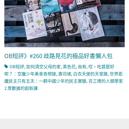
OB短評》#260 歧路見花的極品好書懶人包
OB短評
,
如何清空父母的家
,
黑色花
,
烏有
,
哎，吃甚麼好
呢？：空腹少年美食奇想錄
,
壽司魂
,
白衣天使的天堂路
,
世界距
離民主只有五天：一群中國少年的民主實驗
,
百工裡的人類學家
2 厚數據的創新課