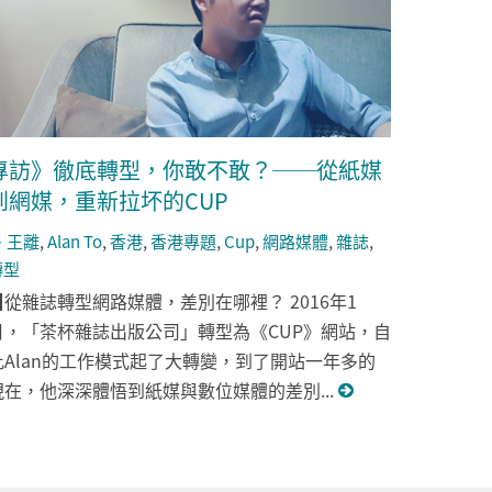
專訪》徹底轉型，你敢不敢？──從紙媒
到網媒，重新拉坏的CUP
王離
,
Alan To
,
香港
,
香港專題
,
Cup
,
網路媒體
,
雜誌
,
轉型
▉從雜誌轉型網路媒體，差別在哪裡？ 2016年1
月，「茶杯雜誌出版公司」轉型為《CUP》網站，自
此Alan的工作模式起了大轉變，到了開站一年多的
現在，他深深體悟到紙媒與數位媒體的差別...