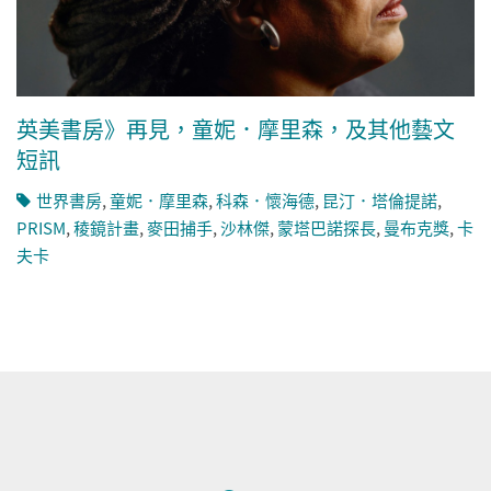
英美書房》再見，童妮．摩里森，及其他藝文
短訊
世界書房
,
童妮．摩里森
,
科森．懷海德
,
昆汀．塔倫提諾
,
PRISM
,
稜鏡計畫
,
麥田捕手
,
沙林傑
,
蒙塔巴諾探長
,
曼布克獎
,
卡
夫卡