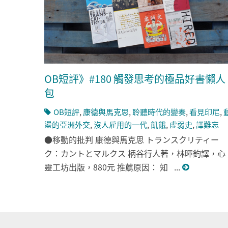
OB短評》#180 觸發思考的極品好書懶人
包
OB短評
,
康德與馬克思
,
聆聽時代的變奏
,
看見印尼
,
盪的亞洲外交
,
沒人雇用的一代
,
飢餓
,
虛弱史
,
譯難忘
●移動的批判 康德與馬克思 トランスクリティー
ク：カントとマルクス 柄谷行人著，林暉鈞譯，心
靈工坊出版，880元 推薦原因： 知 ...