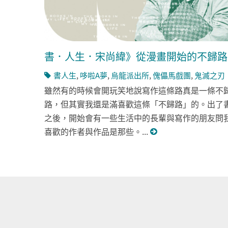
書．人生．宋尚緯》從漫畫開始的不歸路
書人生
,
哆啦A夢
,
烏龍派出所
,
傀儡馬戲團
,
鬼滅之刃
雖然有的時候會開玩笑地說寫作這條路真是一條不
路，但其實我還是滿喜歡這條「不歸路」的。出了
之後，開始會有一些生活中的長輩與寫作的朋友問
喜歡的作者與作品是那些。...