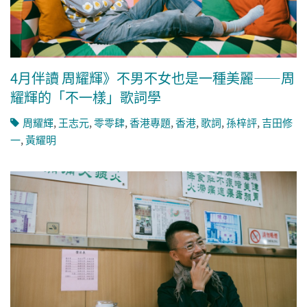
4月伴讀 周耀輝》不男不女也是一種美麗——周
耀輝的「不一樣」歌詞學
周耀輝
,
王志元
,
零零肆
,
香港專題
,
香港
,
歌詞
,
孫梓評
,
吉田修
一
,
黃耀明