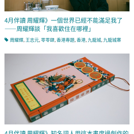
4月伴讀 周耀輝》一個世界已經不能滿足我了
——周耀輝談「我喜歡住在哪裡」
周耀輝
,
王志元
,
零零肆
,
香港專題
,
香港
,
九龍城
,
九龍城寨
4月伴讀 周耀輝》知名詞人用這本書度過創作的