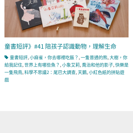
童書短評》#41 陪孩子認識動物，理解生命
童書短評
,
小麻雀，你去哪裡吃飯？
,
一隻普通的熊
,
大樹，你
給我記住
,
世界上有哪些魚？
,
小象艾莉
,
喬治和他的影子
,
快樂是
一隻飛鳥
,
科學不思議2：尾巴大調查
,
天鵝
,
小紅色紙的拼貼遊
戲